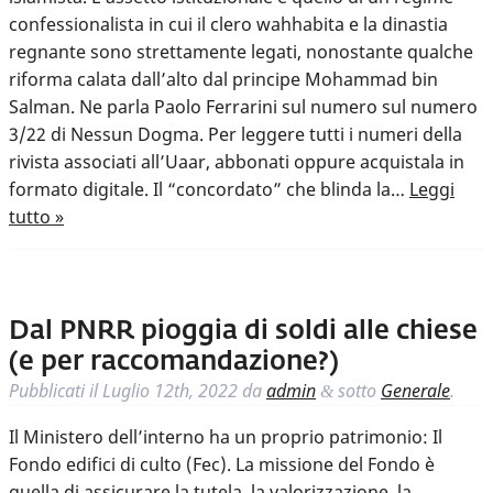
confessionalista in cui il clero wahhabita e la dinastia
regnante sono strettamente legati, nonostante qualche
riforma calata dall’alto dal principe Mohammad bin
Salman. Ne parla Paolo Ferrarini sul numero sul numero
3/22 di Nessun Dogma. Per leggere tutti i numeri della
rivista associati all’Uaar, abbonati oppure acquistala in
formato digitale. Il “concordato” che blinda la…
Leggi
tutto »
Dal PNRR pioggia di soldi alle chiese
(e per raccomandazione?)
Pubblicati il
Luglio 12th, 2022
da
admin
sotto
Generale
.
&
Il Ministero dell’interno ha un proprio patrimonio: Il
Fondo edifici di culto (Fec). La missione del Fondo è
quella di assicurare la tutela, la valorizzazione, la