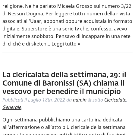
religione. Ne ha parlato Micaela Grosso sul numero 3/22
di Nessun Dogma. Per leggere tutti i numeri della rivista
associati all’Uaar, abbonati oppure acquistala in formato
digitale. Superstore è una serie tv che, confesso, avevo
inizialmente snobbato. Pensavo di incappare in una rete
di cliché e di sketch…
Leggi tutto »
La clericalata della settimana, 29: il
Comune di Baronissi (SA) chiama il
vescovo per benedire il municipio
Pubblicati il
Luglio 18th, 2022
da
admin
sotto
Clericalate
,
&
Generale
.
Ogni settimana pubblichiamo una cartolina dedicata
all’affermazione o all’atto più clericale della settimana
compiuto da rappresentanti di istituzioni o di funzioni