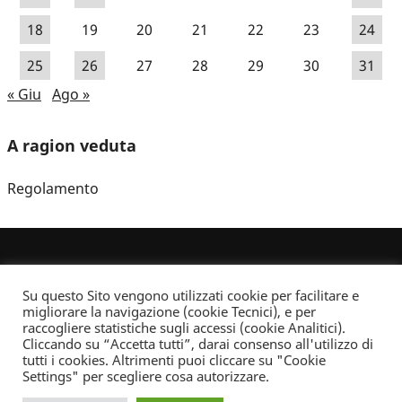
18
19
20
21
22
23
24
25
26
27
28
29
30
31
« Giu
Ago »
A ragion veduta
Regolamento
Su questo Sito vengono utilizzati cookie per facilitare e
migliorare la navigazione (cookie Tecnici), e per
raccogliere statistiche sugli accessi (cookie Analitici).
Cliccando su “Accetta tutti”, darai consenso all'utilizzo di
Dove non indicato altrimenti quest’opera è distribuita con Licenza
tutti i cookies. Altrimenti puoi cliccare su "Cookie
Creative Commons Attribuzione - Non commerciale - Non opere derivate 2.5 Italia
Settings" per scegliere cosa autorizzare.