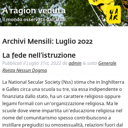
A ragion veduta
Il mondo osservato dall’Uaar
Archivi Mensili:
Luglio 2022
La fede nell’istruzione
Pubblicati il
Luglio 31st, 2022
da
admin
sotto
Generale
,
&
Rivista Nessun Dogma
.
La National Secular Society (Nss) stima che in Inghilterra
e Galles circa una scuola su tre, sia essa indipendente o
finanziata dallo stato, ha un carattere religioso oppure
legami formali con un’organizzazione religiosa. Ma le
scuole dove viene impartita un’educazione religiosa nel
nome del comunitarismo spesso contribuiscono a
instillare pregiudizi su omosessualità, relazioni fuori dal