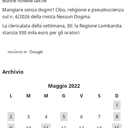
Buone novelle laiche
Mangiare senza dogmi? Cibo, religione e pseudoscienza
sul n. 4/2026 della rivista Nessun Dogma
La clericalata della settimana, 30: la Regione Lombardia
stanzia 930 mila euro per gli oratori
Archivio
Maggio 2022
L
M
M
G
V
S
D
1
2
3
4
5
6
7
8
9
10
11
12
13
14
15