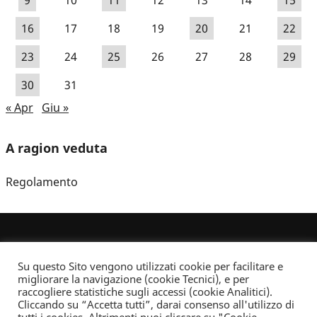
16
17
18
19
20
21
22
23
24
25
26
27
28
29
30
31
« Apr
Giu »
A ragion veduta
Regolamento
Su questo Sito vengono utilizzati cookie per facilitare e
migliorare la navigazione (cookie Tecnici), e per
raccogliere statistiche sugli accessi (cookie Analitici).
Cliccando su “Accetta tutti”, darai consenso all'utilizzo di
Dove non indicato altrimenti quest’opera è distribuita con Licenza