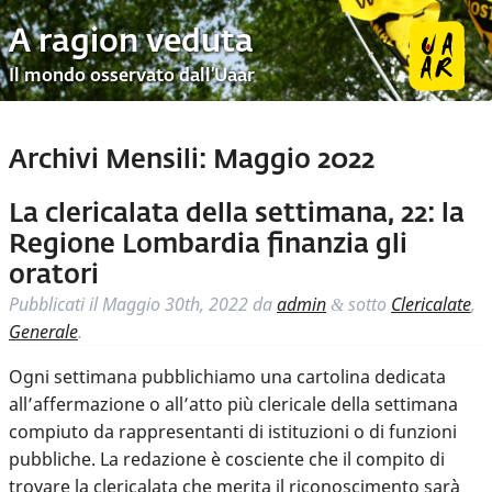
A ragion veduta
Il mondo osservato dall’Uaar
Archivi Mensili:
Maggio 2022
La clericalata della settimana, 22: la
Regione Lombardia finanzia gli
oratori
Pubblicati il
Maggio 30th, 2022
da
admin
sotto
Clericalate
,
&
Generale
.
Ogni settimana pubblichiamo una cartolina dedicata
all’affermazione o all’atto più clericale della settimana
compiuto da rappresentanti di istituzioni o di funzioni
pubbliche. La redazione è cosciente che il compito di
trovare la clericalata che merita il riconoscimento sarà