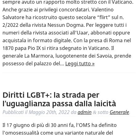
sempre avuto un rapporto molto stretto con il Vaticano.
Anche grazie ai privilegi concordatari. Valentino
Salvatore ha ricostruito questo secolare “flirt” sul n.
2/2022 della rivista Nessun Dogma. Per leggere tutti i
numeri della rivista associati all’Uaar, abbonati oppure
acquistala in formato digitale. Con la presa di Roma nel
1870 papa Pio IX si ritira sdegnato in Vaticano. Il
generale La Marmora, luogotenente dei Savoia, prende
possesso del palazzo del…
Leggi tutto »
Diritti LGBT+: la strada per
l’uguaglianza passa dalla laicità
Pubblicati il
Maggio 20th, 2022
da
admin
sotto
Generale
.
&
Il 17 giugno di più di 30 anni fa, l’OMS ha definito
l’omosessualità come una variante naturale del