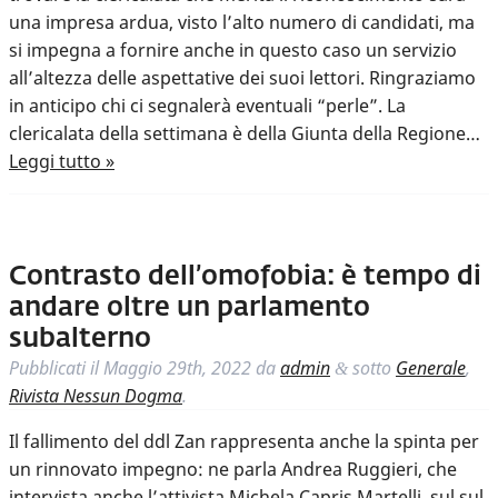
una impresa ardua, visto l’alto numero di candidati, ma
si impegna a fornire anche in questo caso un servizio
all’altezza delle aspettative dei suoi lettori. Ringraziamo
in anticipo chi ci segnalerà eventuali “perle”. La
clericalata della settimana è della Giunta della Regione…
Leggi tutto »
Contrasto dell’omofobia: è tempo di
andare oltre un parlamento
subalterno
Pubblicati il
Maggio 29th, 2022
da
admin
sotto
Generale
,
&
Rivista Nessun Dogma
.
Il fallimento del ddl Zan rappresenta anche la spinta per
un rinnovato impegno: ne parla Andrea Ruggieri, che
intervista anche l’attivista Michela Capris Martelli, sul sul