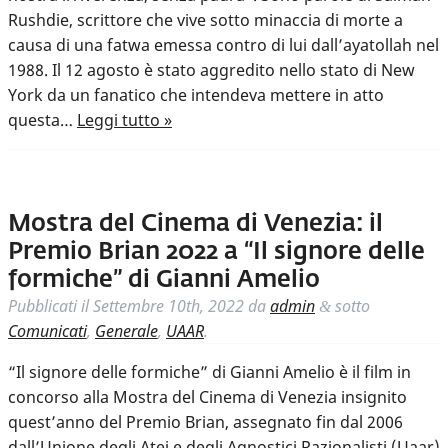
Rushdie, scrittore che vive sotto minaccia di morte a
causa di una fatwa emessa contro di lui dall’ayatollah nel
1988. Il 12 agosto è stato aggredito nello stato di New
York da un fanatico che intendeva mettere in atto
questa…
Leggi tutto »
Mostra del Cinema di Venezia: il
Premio Brian 2022 a “Il signore delle
formiche” di Gianni Amelio
Pubblicati il
Settembre 10th, 2022
da
admin
sotto
&
Comunicati
,
Generale
,
UAAR
.
“Il signore delle formiche” di Gianni Amelio è il film in
concorso alla Mostra del Cinema di Venezia insignito
quest’anno del Premio Brian, assegnato fin dal 2006
dall’Unione degli Atei e degli Agnostici Razionalisti (Uaar)