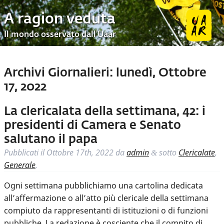
A ragion veduta
Il mondo osservato dall’Uaar
Archivi Giornalieri:
lunedì, Ottobre
17, 2022
La clericalata della settimana, 42: i
presidenti di Camera e Senato
salutano il papa
Pubblicati il
Ottobre 17th, 2022
da
admin
sotto
Clericalate
,
&
Generale
.
Ogni settimana pubblichiamo una cartolina dedicata
all’affermazione o all’atto più clericale della settimana
compiuto da rappresentanti di istituzioni o di funzioni
pubbliche. La redazione è cosciente che il compito di