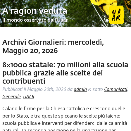
A ragion veduta
Il mondo osservato dall’Uaar
Archivi Giornalieri:
mercoledì,
Maggio 20, 2026
8×1000 statale: 70 milioni alla scuola
pubblica grazie alle scelte dei
contribuenti
Pubblicati il
Maggio 20th, 2026
da
admin
sotto
Comunicati
,
&
Generale
,
UAAR
.
Calano le firme per la Chiesa cattolica e crescono quelle
per lo Stato, e tra queste spiccano le scelte più laiche:
scuola pubblica e interventi per difenderci dalle calamità
naturali. In seconda posizione nella ripartizione per