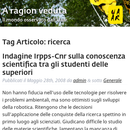
A ragion veduta
Il mondo osservato dall’Uaar
Tag Articolo:
ricerca
Indagine Irpps-Cnr sulla conoscenza
scientifica tra gli studenti delle
superiori
Pubblicati il
Maggio 28th, 2008
da
admin
sotto
Generale
.
&
Non hanno fiducia nell’uso delle tecnologie per risolvere
i problemi ambientali, ma sono ottimisti sugli sviluppi
della robotica. Ritengono che le decisioni
sull’applicazione delle conquiste della ricerca spettino in
primo luogo agli scienziati. Giudicano difficile lo studio
delle materie scientifiche, lamentano la mancanza di