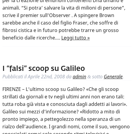
per la creazione di embrioni contenenti Dna umano e
animali. “Si potra’ salvare la vita di milioni di persone”,
scrive il premier sull’Observer . A spingere Brown
sarebbe anche il caso del figlio Fraser, che soffre di
fibrosi cistica e in futuro potrebbe trarre un grosso
beneficio dalle ricerche….
Leggi tutto »
I “falsi” scoop su Galileo
Pubblicati il
Aprile 22nd, 2008
da
admin
sotto
Generale
.
&
FIRENZE – L’ultimo scoop su Galileo? «Che gli scoop
strillati da giornali e tv negli ultimi anni non erano tali:
tutta roba già vista e conosciuta dagli addetti ai lavori».
Galileo sui mezzi d’informazione? «Ridotto a mito di
pronto impiego, a pettegolezzo nella speranza di un
rialzo dell’audience. I grandi nomi, come il suo, vengono