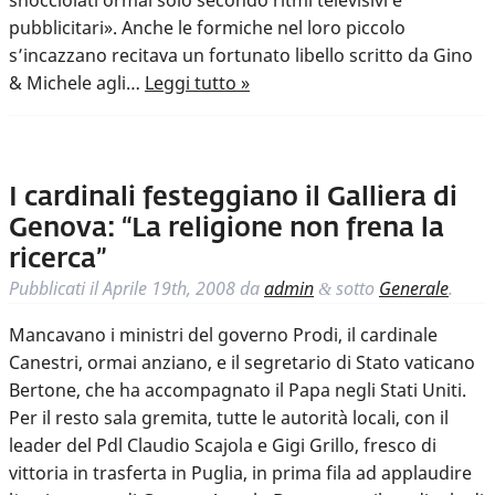
snocciolati ormai solo secondo ritmi televisivi e
pubblicitari». Anche le formiche nel loro piccolo
s’incazzano recitava un fortunato libello scritto da Gino
& Michele agli…
Leggi tutto »
I cardinali festeggiano il Galliera di
Genova: “La religione non frena la
ricerca”
Pubblicati il
Aprile 19th, 2008
da
admin
sotto
Generale
.
&
Mancavano i ministri del governo Prodi, il cardinale
Canestri, ormai anziano, e il segretario di Stato vaticano
Bertone, che ha accompagnato il Papa negli Stati Uniti.
Per il resto sala gremita, tutte le autorità locali, con il
leader del Pdl Claudio Scajola e Gigi Grillo, fresco di
vittoria in trasferta in Puglia, in prima fila ad applaudire