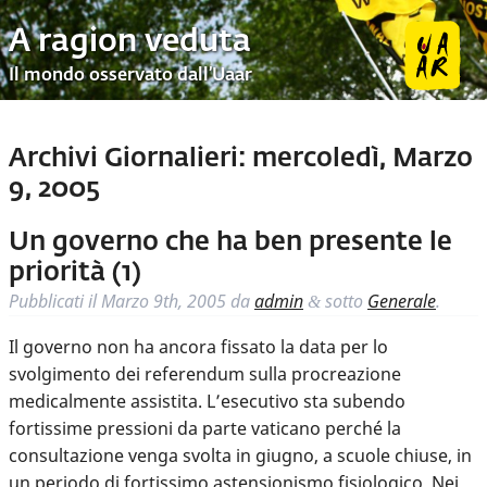
A ragion veduta
Il mondo osservato dall’Uaar
Archivi Giornalieri:
mercoledì, Marzo
9, 2005
Un governo che ha ben presente le
priorità (1)
Pubblicati il
Marzo 9th, 2005
da
admin
sotto
Generale
.
&
Il governo non ha ancora fissato la data per lo
svolgimento dei referendum sulla procreazione
medicalmente assistita. L’esecutivo sta subendo
fortissime pressioni da parte vaticano perché la
consultazione venga svolta in giugno, a scuole chiuse, in
un periodo di fortissimo astensionismo fisiologico. Nei