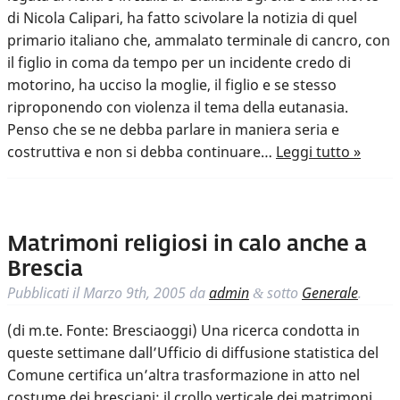
di Nicola Calipari, ha fatto scivolare la notizia di quel
primario italiano che, ammalato terminale di cancro, con
il figlio in coma da tempo per un incidente credo di
motorino, ha ucciso la moglie, il figlio e se stesso
riproponendo con violenza il tema della eutanasia.
Penso che se ne debba parlare in maniera seria e
costruttiva e non si debba continuare…
Leggi tutto »
Matrimoni religiosi in calo anche a
Brescia
Pubblicati il
Marzo 9th, 2005
da
admin
sotto
Generale
.
&
(di m.te. Fonte: Bresciaoggi) Una ricerca condotta in
queste settimane dall’Ufficio di diffusione statistica del
Comune certifica un’altra trasformazione in atto nel
costume dei bresciani: il crollo verticale dei matrimoni.