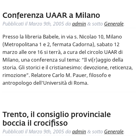
Conferenza UAAR a Milano
Pubblicati il
Marzo 9th, 2005
da
admin
sotto
Generale
.
&
Presso la libreria Babele, in via s. Nicolao 10, Milano
(Metropolitana 1 e 2, fermata Cadorna), sabato 12
marzo alle ore 16 si terrà, a cura del circolo UAAR di
Milano, una conferenza sul tema: “Il vi(r)aggio della
storia. Gli storici e il cristianesimo: devozione, reticenza,
rimozione”. Relatore Carlo M. Pauer, filosofo e
antropologo dell’Università di Roma.
Trento, il consiglio provinciale
boccia il crocifisso
Pubblicati il
Marzo 9th, 2005
da
admin
sotto
Generale
.
&