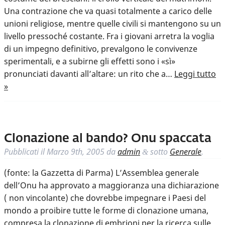
Una contrazione che va quasi totalmente a carico delle
unioni religiose, mentre quelle civili si mantengono su un
livello pressoché costante. Fra i giovani arretra la voglia
di un impegno definitivo, prevalgono le convivenze
sperimentali, e a subirne gli effetti sono i «sì»
pronunciati davanti all’altare: un rito che a…
Leggi tutto
»
Clonazione al bando? Onu spaccata
Pubblicati il
Marzo 9th, 2005
da
admin
sotto
Generale
.
&
(fonte: la Gazzetta di Parma) L’Assemblea generale
dell’Onu ha approvato a maggioranza una dichiarazione
( non vincolante) che dovrebbe impegnare i Paesi del
mondo a proibire tutte le forme di clonazione umana,
compresa la clonazione di embrioni per la ricerca sulle