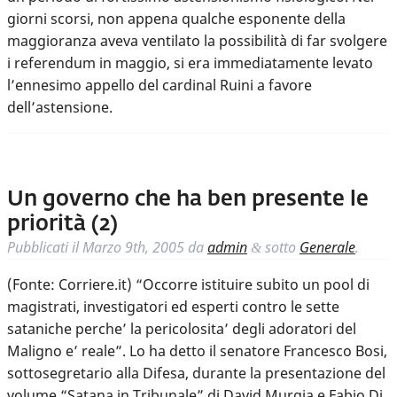
giorni scorsi, non appena qualche esponente della
maggioranza aveva ventilato la possibilità di far svolgere
i referendum in maggio, si era immediatamente levato
l’ennesimo appello del cardinal Ruini a favore
dell’astensione.
Un governo che ha ben presente le
priorità (2)
Pubblicati il
Marzo 9th, 2005
da
admin
sotto
Generale
.
&
(Fonte: Corriere.it) “Occorre istituire subito un pool di
magistrati, investigatori ed esperti contro le sette
sataniche perche’ la pericolosita’ degli adoratori del
Maligno e’ reale”. Lo ha detto il senatore Francesco Bosi,
sottosegretario alla Difesa, durante la presentazione del
volume “Satana in Tribunale” di David Murgia e Fabio Di