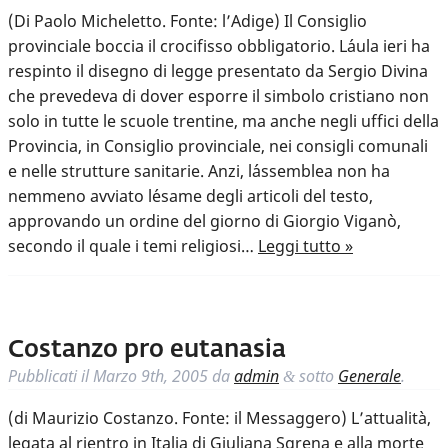
(Di Paolo Micheletto. Fonte: l’Adige) Il Consiglio
provinciale boccia il crocifisso obbligatorio. L´aula ieri ha
respinto il disegno di legge presentato da Sergio Divina
che prevedeva di dover esporre il simbolo cristiano non
solo in tutte le scuole trentine, ma anche negli uffici della
Provincia, in Consiglio provinciale, nei consigli comunali
e nelle strutture sanitarie. Anzi, l´assemblea non ha
nemmeno avviato l´esame degli articoli del testo,
approvando un ordine del giorno di Giorgio Viganò,
secondo il quale i temi religiosi…
Leggi tutto »
Costanzo pro eutanasia
Pubblicati il
Marzo 9th, 2005
da
admin
sotto
Generale
.
&
(di Maurizio Costanzo. Fonte: il Messaggero) L’attualità,
legata al rientro in Italia di Giuliana Sgrena e alla morte