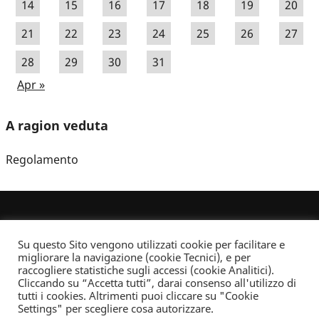
14
15
16
17
18
19
20
21
22
23
24
25
26
27
28
29
30
31
Apr »
A ragion veduta
Regolamento
Su questo Sito vengono utilizzati cookie per facilitare e
migliorare la navigazione (cookie Tecnici), e per
raccogliere statistiche sugli accessi (cookie Analitici).
Cliccando su “Accetta tutti”, darai consenso all'utilizzo di
Dove non indicato altrimenti quest’opera è distribuita con Licenza
tutti i cookies. Altrimenti puoi cliccare su "Cookie
Creative Commons Attribuzione - Non commerciale - Non opere derivate 2.5 Italia
Settings" per scegliere cosa autorizzare.