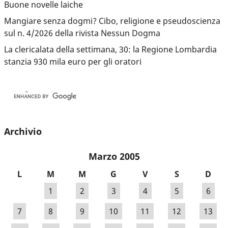
Buone novelle laiche
Mangiare senza dogmi? Cibo, religione e pseudoscienza
sul n. 4/2026 della rivista Nessun Dogma
La clericalata della settimana, 30: la Regione Lombardia
stanzia 930 mila euro per gli oratori
Archivio
Marzo 2005
L
M
M
G
V
S
D
1
2
3
4
5
6
7
8
9
10
11
12
13