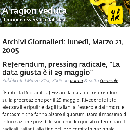
A ragion veduta
Il mondo osservato dall’Uaar
Archivi Giornalieri:
lunedì, Marzo 21,
2005
Referendum, pressing radicale, “La
data giusta è il 29 maggio”
Pubblicati il
Marzo 21st, 2005
da
admin
sotto
Generale
.
&
(Fonte: la Repubblica) Fissare la data del referendum
sulla procreazione per il 29 maggio. Rivedere le liste
elettorali e ripulirle dagli italiani all’estero e dai “morti e
fantasmi” che fanno alzare il quorum. Dare il massimo di
informazione possibile sui temi dei quesiti referendari. I
radicali italiani, alla fine del loro comitato nazionale,