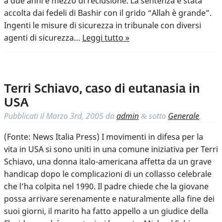
a due anni e mezzo di reclusione. La sentenza è stata
accolta dai fedeli di Bashir con il grido “Allah è grande”.
Ingenti le misure di sicurezza in tribunale con diversi
agenti di sicurezza…
Leggi tutto »
Terri Schiavo, caso di eutanasia in
USA
Pubblicati il
Marzo 3rd, 2005
da
admin
sotto
Generale
.
&
(Fonte: News Italia Press) I movimenti in difesa per la
vita in USA si sono uniti in una comune iniziativa per Terri
Schiavo, una donna italo-americana affetta da un grave
handicap dopo le complicazioni di un collasso celebrale
che l’ha colpita nel 1990. Il padre chiede che la giovane
possa arrivare serenamente e naturalmente alla fine dei
suoi giorni, il marito ha fatto appello a un giudice della