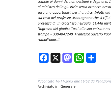
compie ai danni dei non cristiani e degli atei. I
al ministro della giustizia senza ottenere ness
sarà una opportunità per il giudice. Infatti gi
sul caso del professor Montagnana che si rifiutò
presenza di un crocefisso nell’aula. L’UAAR invi
l’ingresso del giudice Tosti alla sua entrata nel
stampa – 3394847240, Francesco Saverio Paole
roma@uaar.it.
Facebook
X
Mastodon
WhatsApp
Condivi
Pubblicato
16-11-2005 alle 16:52
da
Redazion
Archiviato in:
Generale