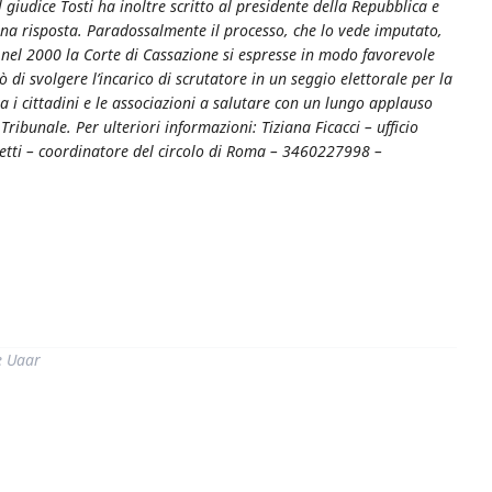
l giudice Tosti ha inoltre scritto al presidente della Repubblica e
una risposta. Paradossalmente il processo, che lo vede imputato,
à nel 2000 la Corte di Cassazione si espresse in modo favorevole
 di svolgere l’incarico di scrutatore in un seggio elettorale per la
ta i cittadini e le associazioni a salutare con un lungo applauso
 Tribunale. Per ulteriori informazioni: Tiziana Ficacci – ufficio
tti – coordinatore del circolo di Roma – 3460227998 –
di
e Uaar