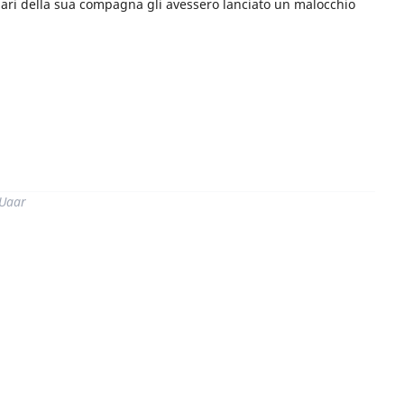
liari della sua compagna gli avessero lanciato un malocchio
di
 Uaar