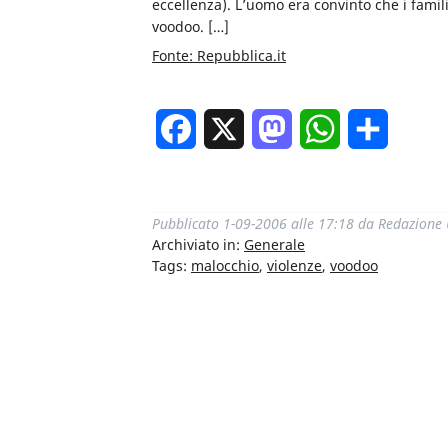
eccellenza). L’uomo era convinto che i fami
voodoo. […]
Fonte: Repubblica.it
Facebook
X
Mastodon
WhatsApp
Condivi
Pubblicato
1-09-2006 alle 17:18
da
Redazione
Archiviato in:
Generale
Tags:
malocchio
,
violenze
,
voodoo