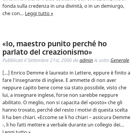
fonda sulla credenza in una divinità, o in un demiurgo,
che con…
Leggi tutto »
«Io, maestro punito perché ho
parlato del creazionismo»
Pubblicati il
Settembre 21st, 2006
da
admin
sotto
Generale
.
&
[…] Enrico Demme è laureato in Lettere, eppure è finito a
fare l’insegnante di inglese. E ammette di non aver
neppure capito bene come sia stato possibile, visto che
lui, a insegnare inglese, forse non sarebbe neppure
abilitato. O meglio, non si capacita del «posto» che gli
hanno trovato, perché del resto i motivi di questa scelta
li ha ben chiari. «Eccome se li ho chiari – assicura Demme
-, li ho fatti mettere a verbale durante un collegio dei…
Leggi tutto »