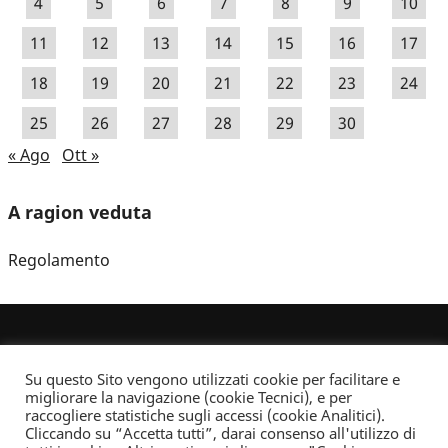
4
5
6
7
8
9
10
11
12
13
14
15
16
17
18
19
20
21
22
23
24
25
26
27
28
29
30
« Ago
Ott »
A ragion veduta
Regolamento
Su questo Sito vengono utilizzati cookie per facilitare e
migliorare la navigazione (cookie Tecnici), e per
raccogliere statistiche sugli accessi (cookie Analitici).
Cliccando su “Accetta tutti”, darai consenso all'utilizzo di
Dove non indicato altrimenti quest’opera è distribuita con Licenza