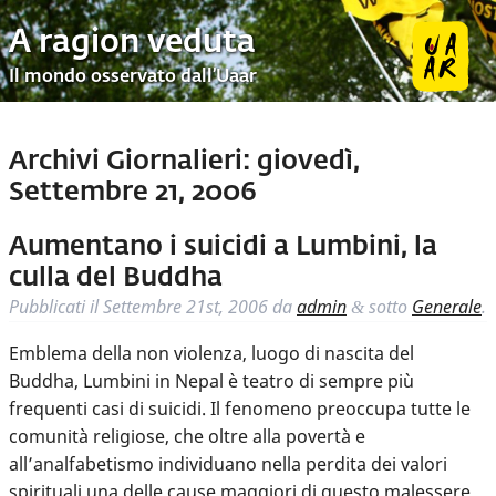
A ragion veduta
Il mondo osservato dall’Uaar
Archivi Giornalieri:
giovedì,
Settembre 21, 2006
Aumentano i suicidi a Lumbini, la
culla del Buddha
Pubblicati il
Settembre 21st, 2006
da
admin
sotto
Generale
.
&
Emblema della non violenza, luogo di nascita del
Buddha, Lumbini in Nepal è teatro di sempre più
frequenti casi di suicidi. Il fenomeno preoccupa tutte le
comunità religiose, che oltre alla povertà e
all’analfabetismo individuano nella perdita dei valori
spirituali una delle cause maggiori di questo malessere