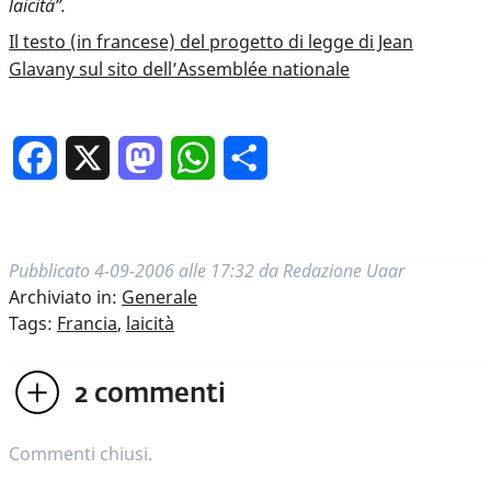
laicità”.
Il testo (in francese) del progetto di legge di Jean
Glavany sul sito dell’Assemblée nationale
Facebook
X
Mastodon
WhatsApp
Condividi
Pubblicato
4-09-2006 alle 17:32
da
Redazione Uaar
Archiviato in:
Generale
Tags:
Francia
,
laicità
2
commenti
Commenti chiusi.