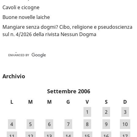
Cavoli e cicogne
Buone novelle laiche
Mangiare senza dogmi? Cibo, religione e pseudoscienza
sul n. 4/2026 della rivista Nessun Dogma
Archivio
Settembre 2006
L
M
M
G
V
S
D
1
2
3
4
5
6
7
8
9
10
11
12
13
14
15
16
17