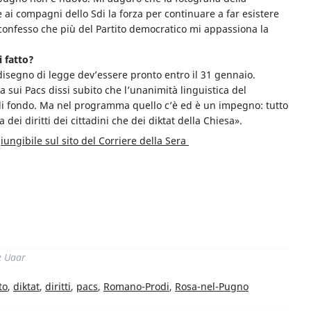
 ai compagni dello Sdi la forza per continuare a far esistere
onfesso che più del Partito democratico mi appassiona la
i fatto?
 disegno di legge dev’essere pronto entro il 31 gennaio.
sui Pacs dissi subito che l’unanimità linguistica del
di fondo. Ma nel programma quello c’è ed è un impegno: tutto
 dei diritti dei cittadini che dei diktat della Chiesa».
ungibile sul sito del Corriere della Sera
di
e Uaar
to
,
diktat
,
diritti
,
pacs
,
Romano-Prodi
,
Rosa-nel-Pugno