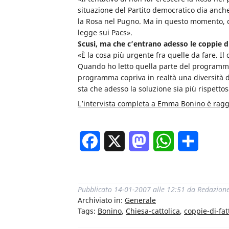
situazione del Partito democratico dia anche
la Rosa nel Pugno. Ma in questo momento, c
legge sui Pacs».
Scusi, ma che c’entrano adesso le coppie d
«È la cosa più urgente fra quelle da fare. Il
Quando ho letto quella parte del programma 
programma copriva in realtà una diversità 
sta che adesso la soluzione sia più rispettosa
L’intervista completa a Emma Bonino è raggi
Facebook
X
Mastodon
WhatsApp
Condivi
Pubblicato
14-01-2007 alle 12:51
da
Redazion
Archiviato in:
Generale
Tags:
Bonino
,
Chiesa-cattolica
,
coppie-di-fat