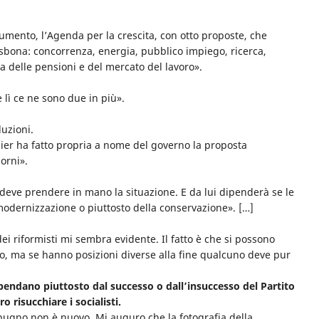
umento, l’Agenda per la crescita, con otto proposte, che
Lisbona: concorrenza, energia, pubblico impiego, ricerca,
ma delle pensioni e del mercato del lavoro».
 lì ce ne sono due in più».
uzioni.
ier ha fatto propria a nome del governo la proposta
orni».
 deve prendere in mano la situazione. E da lui dipenderà se le
odernizzazione o piuttosto della conservazione». […]
ei riformisti mi sembra evidente. Il fatto è che si possono
lo, ma se hanno posizioni diverse alla fine qualcuno deve pur
ipendano piuttosto dal successo o dall’insuccesso del Partito
 risucchiare i socialisti.
l pugno non è nuovo. Mi auguro che la fotografia della