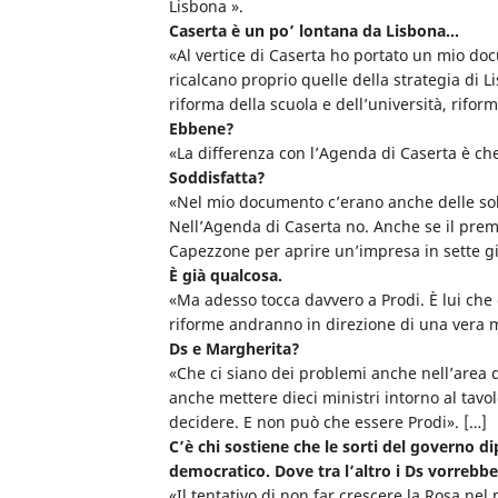
Lisbona ».
Caserta è un po’ lontana da Lisbona…
«Al vertice di Caserta ho portato un mio doc
ricalcano proprio quelle della strategia di 
riforma della scuola e dell’università, rifor
Ebbene?
«La differenza con l’Agenda di Caserta è che
Soddisfatta?
«Nel mio documento c’erano anche delle sol
Nell’Agenda di Caserta no. Anche se il prem
Capezzone per aprire un’impresa in sette gi
È già qualcosa.
«Ma adesso tocca davvero a Prodi. È lui che
riforme andranno in direzione di una vera m
Ds e Margherita?
«Che ci siano dei problemi anche nell’area d
anche mettere dieci ministri intorno al tavo
decidere. E non può che essere Prodi». […]
C’è chi sostiene che le sorti del governo d
democratico. Dove tra l’altro i Ds vorrebbero
«Il tentativo di non far crescere la Rosa ne