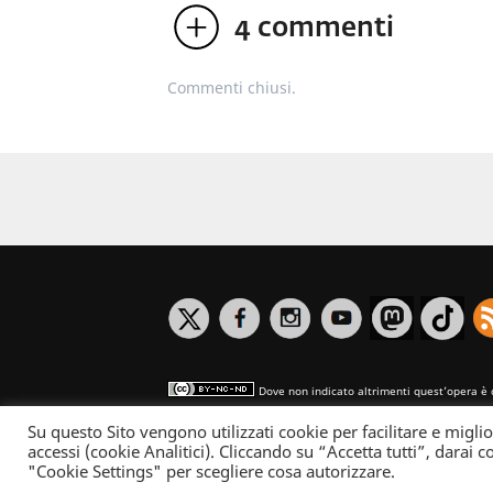
4
commenti
Commenti chiusi.
Dove non indicato altrimenti quest’opera è 
Su questo Sito vengono utilizzati cookie per facilitare e miglio
Informativa sulla privacy
accessi (cookie Analitici). Cliccando su “Accetta tutti”, darai co
"Cookie Settings" per scegliere cosa autorizzare.