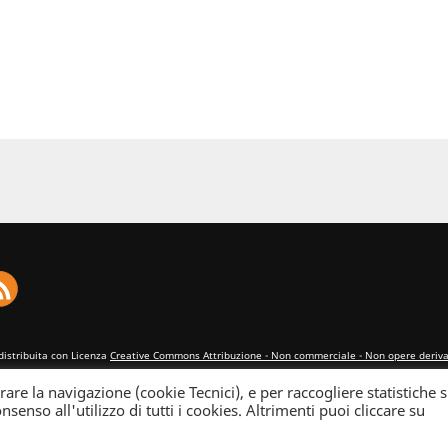
distribuita con Licenza
Creative Commons Attribuzione - Non commerciale - Non opere derivat
rare la navigazione (cookie Tecnici), e per raccogliere statistiche s
nsenso all'utilizzo di tutti i cookies. Altrimenti puoi cliccare su