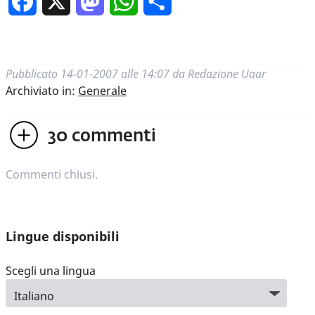
Facebook
X
Mastodon
WhatsApp
Condividi
Pubblicato
14-01-2007 alle 14:07
da
Redazione Uaar
Archiviato in:
Generale
30
commenti
Commenti chiusi.
Lingue disponibili
Scegli una lingua