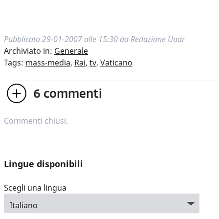
Pubblicato
29-01-2007 alle 15:30
da
Redazione Uaar
Archiviato in:
Generale
Tags:
mass-media
,
Rai
,
tv
,
Vaticano
6
commenti
Commenti chiusi.
Lingue disponibili
Scegli una lingua