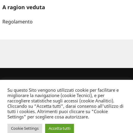
A ragion veduta
Regolamento
Su questo Sito vengono utilizzati cookie per facilitare e
migliorare la navigazione (cookie Tecnici), e per
raccogliere statistiche sugli accessi (cookie Analitici).
Cliccando su “Accetta tutti”, darai consenso all'utilizzo di
Dove non indicato altrimenti quest’opera è distribuita con Licenza
tutti i cookies. Altrimenti puoi cliccare su "Cookie
Creative Commons Attribuzione - Non commerciale - Non opere derivate 2.5 Italia
Settings" per scegliere cosa autorizzare.
Informativa sulla privacy
Cookie Settings
Accetta tutti