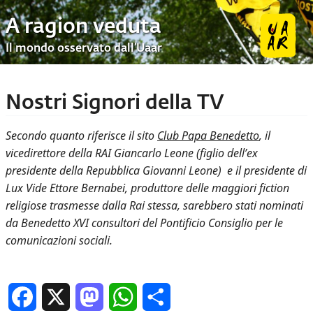
A ragion veduta
Il mondo osservato dall’Uaar
Nostri Signori della TV
Secondo quanto riferisce il sito
Club Papa Benedetto
, il
vicedirettore della RAI Giancarlo Leone (figlio dell’ex
presidente della Repubblica Giovanni Leone) e il presidente di
Lux Vide Ettore Bernabei, produttore delle maggiori fiction
religiose trasmesse dalla Rai stessa, sarebbero stati nominati
da Benedetto XVI consultori del Pontificio Consiglio per le
comunicazioni sociali.
Facebook
X
Mastodon
WhatsApp
Condividi