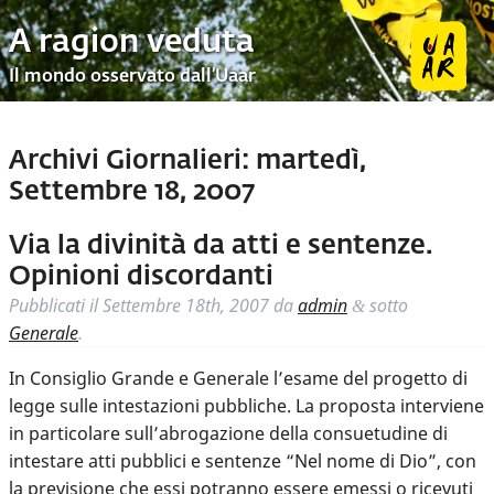
A ragion veduta
Il mondo osservato dall’Uaar
Archivi Giornalieri:
martedì,
Settembre 18, 2007
Via la divinità da atti e sentenze.
Opinioni discordanti
Pubblicati il
Settembre 18th, 2007
da
admin
sotto
&
Generale
.
In Consiglio Grande e Generale l’esame del progetto di
legge sulle intestazioni pubbliche. La proposta interviene
in particolare sull’abrogazione della consuetudine di
intestare atti pubblici e sentenze “Nel nome di Dio”, con
la previsione che essi potranno essere emessi o ricevuti