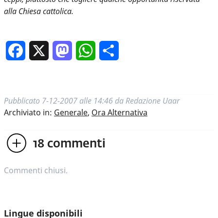
alla Chiesa cattolica.
Facebook
X
Mastodon
WhatsApp
Condividi
Pubblicato
7-12-2007 alle 14:46
da
Redazione Uaar
Archiviato in:
Generale
,
Ora Alternativa
18
commenti
Commenti chiusi.
Lingue disponibili