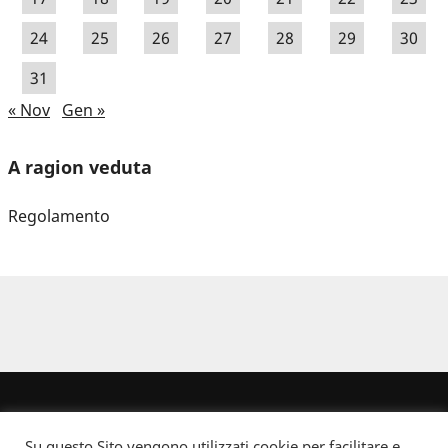
24
25
26
27
28
29
30
31
« Nov
Gen »
A ragion veduta
Regolamento
Su questo Sito vengono utilizzati cookie per facilitare e