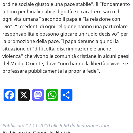
ordine sociale giusto e una pace stabile”. Il “fondamento
ultimo per l’inalienabile dignità e il carattere sacro di
ogni vita umana” secondo il papa è “la relazione con
Dio”. “I credenti di ogni religione hanno una particolare
responsabilità e possono giocare un ruolo decisivo” per
la promozione della pace. Il papa denuncia quindi la
situazione di “difficoltà, discriminazione e anche
violenza” che vivono le comunità cristiane in alcuni paesi
del Medio Oriente, dove “non hanno la libertà d vivere e
professare pubblicamente la propria fede”.
Facebook
X
Mastodon
WhatsApp
Condividi
Pubblicato
12-11-2010 alle 9:50
da
Redazione Uaar
Archiviato in:
Generale
,
Notizie