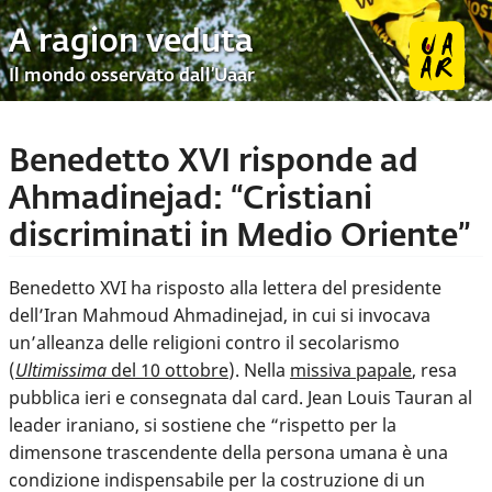
A ragion veduta
Il mondo osservato dall’Uaar
Benedetto XVI risponde ad
Ahmadinejad: “Cristiani
discriminati in Medio Oriente”
Benedetto XVI ha risposto alla lettera del presidente
dell’Iran Mahmoud Ahmadinejad, in cui si invocava
un’alleanza delle religioni contro il secolarismo
(
Ultimissima
del 10 ottobre
). Nella
missiva papale
, resa
pubblica ieri e consegnata dal card. Jean Louis Tauran al
leader iraniano, si sostiene che “rispetto per la
dimensone trascendente della persona umana è una
condizione indispensabile per la costruzione di un