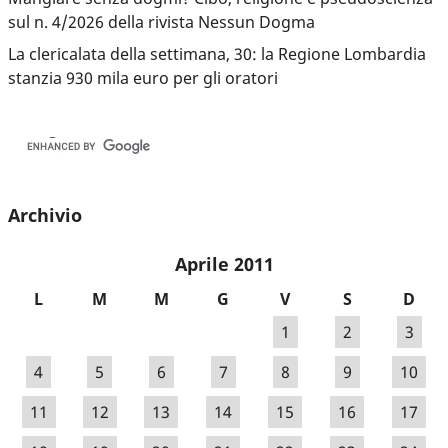
sul n. 4/2026 della rivista Nessun Dogma
La clericalata della settimana, 30: la Regione Lombardia
stanzia 930 mila euro per gli oratori
Archivio
Aprile 2011
L
M
M
G
V
S
D
1
2
3
4
5
6
7
8
9
10
11
12
13
14
15
16
17