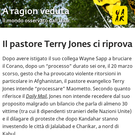
A ragion veduta
Il mondo osservato dall’Uaar
Il pastore Terry Jones ci riprova
Dopo avere istigato il suo collega Wayne Sapp a bruciare
il Corano, dopo un “processo” durato sei ore, il 20 marzo
scorso, gesto che ha provocato violente ritorsioni in
particolare in Afghanistan, il pastore evangelico Terry
Jones intende “processare” Maometto. Secondo quanto
riferisce il
Daily Mail
, Jones non intende recedere dal suo
proposito malgrado un bilancio che parla di almeno 30
vittime (tra cui 8 dipendenti stranieri delle Nazioni Unite)
e il dilagare di proteste che dopo Kandahar stanno
investendo le città di Jalalabad e Charikar, a nord di
Kabul.