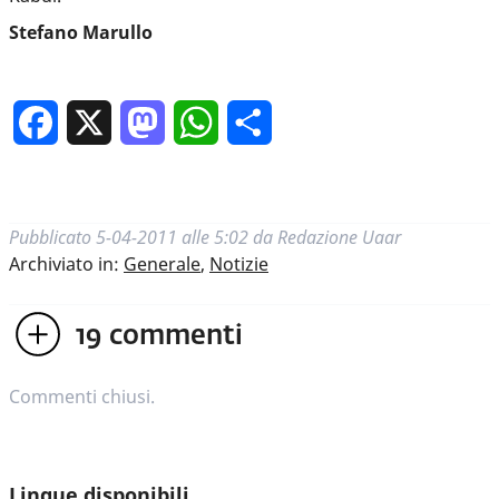
Stefano Marullo
Facebook
X
Mastodon
WhatsApp
Condividi
Pubblicato
5-04-2011 alle 5:02
da
Redazione Uaar
Archiviato in:
Generale
,
Notizie
19
commenti
Commenti chiusi.
Lingue disponibili