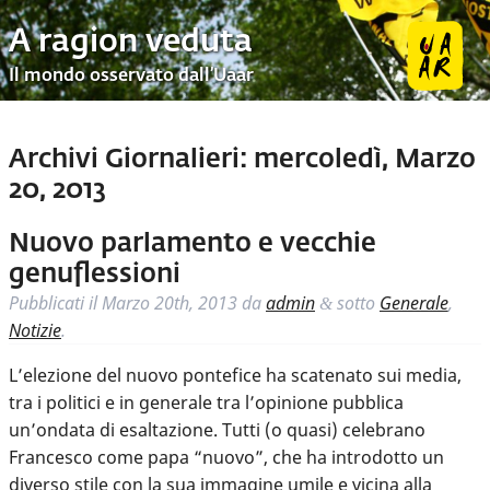
A ragion veduta
Il mondo osservato dall’Uaar
Archivi Giornalieri:
mercoledì, Marzo
20, 2013
Nuovo parlamento e vecchie
genuflessioni
Pubblicati il
Marzo 20th, 2013
da
admin
sotto
Generale
,
&
Notizie
.
L’elezione del nuovo pontefice ha scatenato sui media,
tra i politici e in generale tra l’opinione pubblica
un’ondata di esaltazione. Tutti (o quasi) celebrano
Francesco come papa “nuovo”, che ha introdotto un
diverso stile con la sua immagine umile e vicina alla