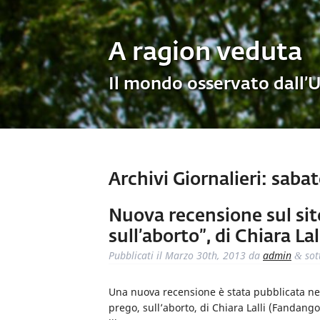
A ragion veduta
Il mondo osservato dall’
Archivi Giornalieri:
sabat
Nuova recensione sul sito:
sull’aborto”, di Chiara Lal
Pubblicati il
Marzo 30th, 2013
da
admin
sot
&
Una nuova recensione è stata pubblicata nella
prego, sull’aborto, di Chiara Lalli (Fandang