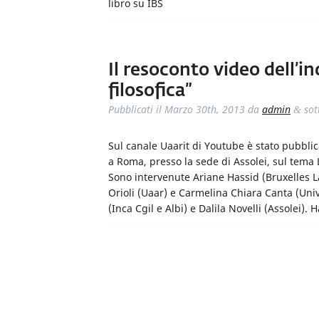
libro su IBS
Il resoconto video dell’in
filosofica”
Pubblicati il
Marzo 30th, 2013
da
admin
sot
&
Sul canale Uaarit di Youtube è stato pubblic
a Roma, presso la sede di Assolei, sul tema L
Sono intervenute Ariane Hassid (Bruxelles Lai
Orioli (Uaar) e Carmelina Chiara Canta (Univ
(Inca Cgil e Albi) e Dalila Novelli (Assolei).