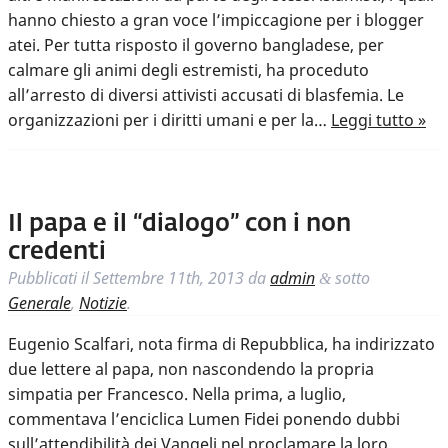
hanno chiesto a gran voce l’impiccagione per i blogger
atei. Per tutta risposto il governo bangladese, per
calmare gli animi degli estremisti, ha proceduto
all’arresto di diversi attivisti accusati di blasfemia. Le
organizzazioni per i diritti umani e per la…
Leggi tutto »
Il papa e il “dialogo” con i non
credenti
Pubblicati il
Settembre 11th, 2013
da
admin
sotto
&
Generale
,
Notizie
.
Eugenio Scalfari, nota firma di Repubblica, ha indirizzato
due lettere al papa, non nascondendo la propria
simpatia per Francesco. Nella prima, a luglio,
commentava l’enciclica Lumen Fidei ponendo dubbi
sull’attendibilità dei Vangeli nel proclamare la loro