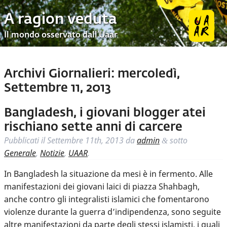
A ragion veduta
Il mondo osservato dall’Uaar
Archivi Giornalieri:
mercoledì,
Settembre 11, 2013
Bangladesh, i giovani blogger atei
rischiano sette anni di carcere
Pubblicati il
Settembre 11th, 2013
da
admin
sotto
&
Generale
,
Notizie
,
UAAR
.
In Bangladesh la situazione da mesi è in fermento. Alle
manifestazioni dei giovani laici di piazza Shahbagh,
anche contro gli integralisti islamici che fomentarono
violenze durante la guerra d’indipendenza, sono seguite
altre manifestazioni da parte degli stessi islamisti, i quali