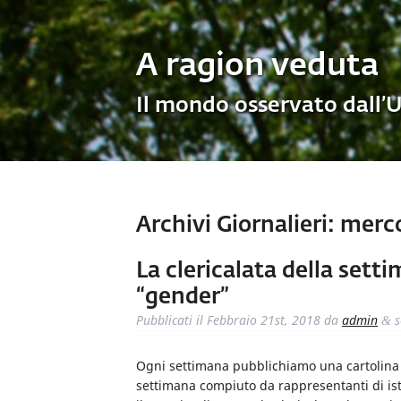
A ragion veduta
Il mondo osservato dall’
Archivi Giornalieri:
mercol
La clericalata della sett
“gender”
Pubblicati il
Febbraio 21st, 2018
da
admin
s
&
Ogni settimana pubblichiamo una cartolina de
settimana compiuto da rappresentanti di ist