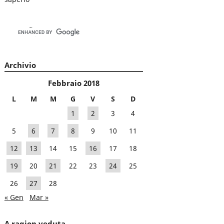
Archivio
Febbraio 2018
L
M
M
G
V
S
D
1
2
3
4
5
6
7
8
9
10
11
12
13
14
15
16
17
18
19
20
21
22
23
24
25
26
27
28
« Gen
Mar »
A ragion veduta