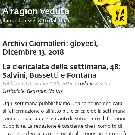
A ragion veduta
Il mondo osservato dall’Uaar
Archivi Giornalieri:
giovedì,
Dicembre 13, 2018
La clericalata della settimana, 48:
Salvini, Bussetti e Fontana
Pubblicati il
Dicembre 13th, 2018
da
admin
sotto
&
Clericalate
,
Generale
,
Notizie
.
Ogni settimana pubblichiamo una cartolina dedicata
all’affermazione o all’atto più clericale della settimana
compiuto da rappresentanti di istituzioni o di funzioni
pubbliche. La redazione è cosciente che il compito di
trovare la clericalata che merita il riconoscimento sarà