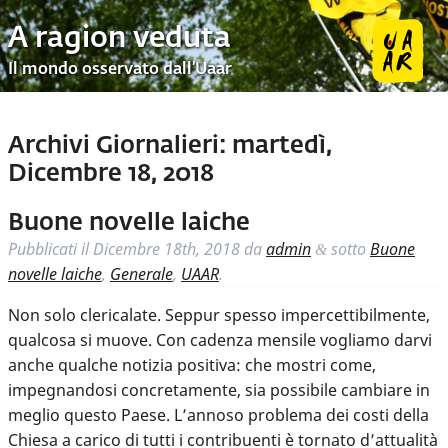
A ragion veduta
Il mondo osservato dall’Uaar
Archivi Giornalieri:
martedì,
Dicembre 18, 2018
Buone novelle laiche
Pubblicati il
Dicembre 18th, 2018
da
admin
sotto
Buone
&
novelle laiche
,
Generale
,
UAAR
.
Non solo clericalate. Seppur spesso impercettibilmente,
qualcosa si muove. Con cadenza mensile vogliamo darvi
anche qualche notizia positiva: che mostri come,
impegnandosi concretamente, sia possibile cambiare in
meglio questo Paese. L’annoso problema dei costi della
Chiesa a carico di tutti i contribuenti è tornato d’attualità