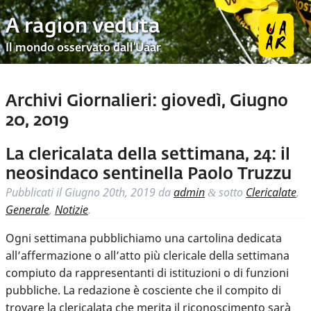
A ragion veduta
Il mondo osservato dall’Uaar
Archivi Giornalieri:
giovedì, Giugno
20, 2019
La clericalata della settimana, 24: il
neosindaco sentinella Paolo Truzzu
Pubblicati il
Giugno 20th, 2019
da
admin
sotto
Clericalate
,
&
Generale
,
Notizie
.
Ogni settimana pubblichiamo una cartolina dedicata
all’affermazione o all’atto più clericale della settimana
compiuto da rappresentanti di istituzioni o di funzioni
pubbliche. La redazione è cosciente che il compito di
trovare la clericalata che merita il riconoscimento sarà