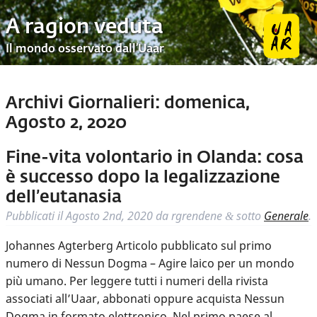
A ragion veduta
Il mondo osservato dall’Uaar
Archivi Giornalieri:
domenica,
Agosto 2, 2020
Fine-vita volontario in Olanda: cosa
è successo dopo la legalizzazione
dell’eutanasia
Pubblicati il
Agosto 2nd, 2020
da
rgrendene
sotto
Generale
.
&
Johannes Agterberg Articolo pubblicato sul primo
numero di Nessun Dogma – Agire laico per un mondo
più umano. Per leggere tutti i numeri della rivista
associati all’Uaar, abbonati oppure acquista Nessun
Dogma in formato elettronico. Nel primo paese al