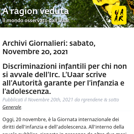
A ragion veduta
Il mondo osservato dall’Uaar
Archivi Giornalieri:
sabato,
Novembre 20, 2021
Discriminazioni infantili per chi non
si avvale dell’Irc. L’Uaar scrive
all’Autorità garante per l’infanzia e
l’adolescenza.
Pubblicati il
Novembre 20th, 2021
da
rgrendene
sotto
&
Generale
.
Oggi, 20 novembre, è la Giornata internazionale dei
diritti dell’infanzia e dell’adolescenza. All’interno della