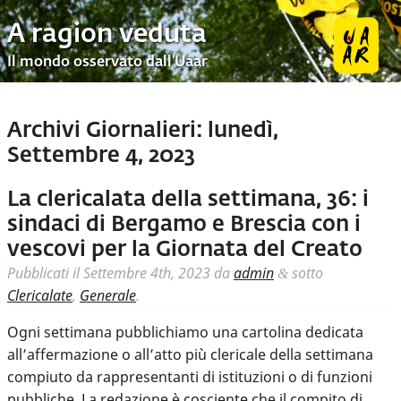
A ragion veduta
Il mondo osservato dall’Uaar
Archivi Giornalieri:
lunedì,
Settembre 4, 2023
La clericalata della settimana, 36: i
sindaci di Bergamo e Brescia con i
vescovi per la Giornata del Creato
Pubblicati il
Settembre 4th, 2023
da
admin
sotto
&
Clericalate
,
Generale
.
Ogni settimana pubblichiamo una cartolina dedicata
all’affermazione o all’atto più clericale della settimana
compiuto da rappresentanti di istituzioni o di funzioni
pubbliche. La redazione è cosciente che il compito di