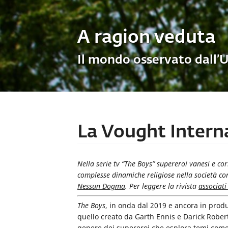
A ragion veduta
Il mondo osservato dall’
La Vought Interna
Nella serie tv “The Boys” supereroi vanesi e cor
complesse dinamiche religiose nella società c
Nessun Dogma
. Per leggere la rivista
associati
The Boys
, in onda dal 2019 e ancora in produ
quello creato da Garth Ennis e Darick Robert
genere dei supereroi che esplora temi come 