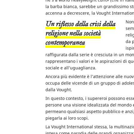
la barba bianca, sarebbe un grandissimo str
accenna a decrescere, la Vought Internatio
Non 
un riflesso della crisi della
semi
religione nella società
reli
contemporanea
da p
ispi
raffigurata dalla serie è cresciuta in un m
rappresentano i valori e le aspirazioni di qu
sociale e all’uguaglianza.
Ancora più evidente è l’attenzione alle nuo
occupa delle vicende di un gruppo di adole
dalla Vought.
In questo contesto, i supereroi possono ess
persone una visione idealizzata del mondo e
permeano qualsiasi aspetto pubblico e anzi,
piegarla ai loro scopi.
La Vought International stessa, la multinazi
intesa come parodia delle grandi organizzaz