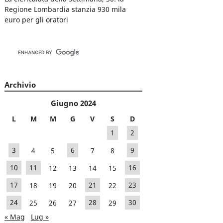
Regione Lombardia stanzia 930 mila
euro per gli oratori
Archivio
Giugno 2024
L
M
M
G
V
S
D
1
2
3
4
5
6
7
8
9
10
11
12
13
14
15
16
17
18
19
20
21
22
23
24
25
26
27
28
29
30
« Mag
Lug »