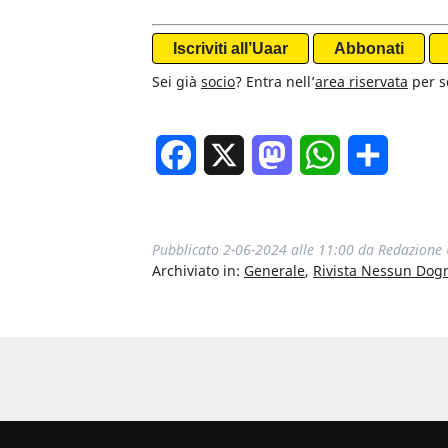
Iscriviti all’Uaar
Abbonati
Sei già
socio
? Entra nell’
area riservata
per sc
Facebook
X
Mastodon
WhatsApp
Condivi
Pubblicato
2-06-2024 alle 11:00
da
Redazione
Archiviato in:
Generale
,
Rivista Nessun Do