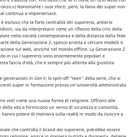
onzo.») Nonostante i suoi sforzi, però, la fama dei super non
nal continua a imperversare.
è escluso che la forte centralità dei supereroi, antieroi
divini, sia da interpretarsi come
un riflesso della crisi della
gione nella società contemporanea
e della distanza dalla fede
arte della Generazione Z, spesso pronta a cercare modelli e
razione sul web, anziché nel mondo offline. La Generazione Z
ondo in cui i supereroi sono enormemente popolari e
esta fascia d’età, che è sempre più attenta alla giustizia
ve generazioni in
Gen V
, lo spin-off “teen” della serie, che si
scenti super in formazione presso un’università amministrata
ere visti come una nuova forma di religione. Offrono alle
 della vita e forniscono un senso di sicurezza e comunità,
 hanno potere di manovra sulla realtà in modo da riuscire a
onale che controlla il brand dei supereroi, potrebbe essere
ioni religiose: agisce in maniera putrida e disonesta, detiene