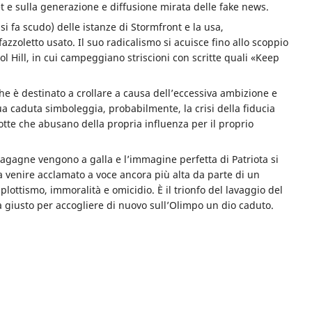
et e sulla generazione e diffusione mirata delle fake news.
 si fa scudo) delle istanze di Stormfront e la usa,
zzoletto usato. Il suo radicalismo si acuisce fino allo scoppio
ol Hill, in cui campeggiano striscioni con scritte quali «Keep
he è destinato a crollare a causa dell’eccessiva ambizione e
sua caduta simboleggia, probabilmente, la crisi della fiducia
rrotte che abusano della propria influenza per il proprio
magagne vengono a galla e l’immagine perfetta di Patriota si
a venire acclamato a voce ancora più alta da parte di un
lottismo, immoralità e omicidio. È il trionfo del lavaggio del
ima giusto per accogliere di nuovo sull’Olimpo un dio caduto.