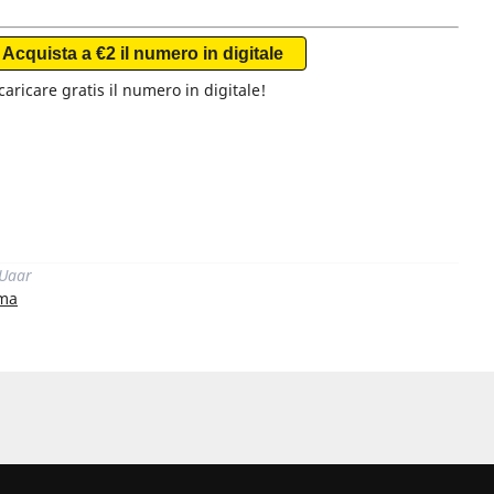
Acquista a €2 il numero in digitale
aricare gratis il numero in digitale!
di
 Uaar
gma