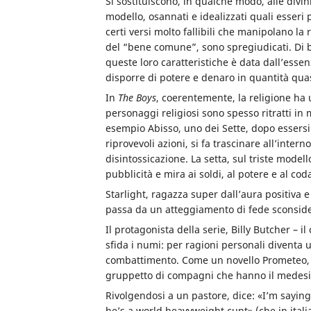
Si sostituiscono, in qualche modo, alle div
modello, osannati e idealizzati quali esseri 
certi versi molto fallibili che manipolano la 
del “bene comune”, sono spregiudicati. Di ba
queste loro caratteristiche è data dall’esse
disporre di potere e denaro in quantità quasi
In
The Boys
, coerentemente, la religione ha 
personaggi religiosi sono spesso ritratti in
esempio Abisso, uno dei Sette, dopo essersi
riprovevoli azioni, si fa trascinare all’intern
disintossicazione. La setta, sul triste modello
pubblicità e mira ai soldi, al potere e al c
Starlight, ragazza super dall’aura positiva e
passa da un atteggiamento di fede sconside
Il protagonista della serie, Billy Butcher –
sfida i numi: per ragioni personali diventa u
combattimento. Come un novello Prometeo, si
gruppetto di compagni che hanno il medesimo
Rivolgendosi a un pastore, dice: «I’m saying
he’s a world heavyweight cunt» (che in italia