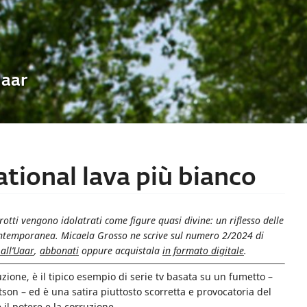
Uaar
tional lava più bianco
rotti vengono idolatrati come figure quasi divine: un riflesso delle
ontemporanea. Micaela Grosso ne scrive sul numero 2/2024 di
 all’Uaar
,
abbonati
oppure acquistala
in formato digitale
.
zione, è il tipico esempio di serie tv basata su un fumetto –
son – ed è una satira piuttosto scorretta e provocatoria del
il potere e la corruzione.