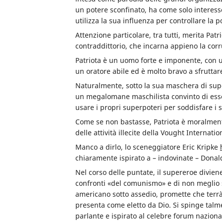
un potere sconfinato, ha come solo interes
utilizza la sua influenza per controllare la 
Attenzione particolare, tra tutti, merita Pat
contraddittorio, che incarna appieno la corru
Patriota è un uomo forte e imponente, con u
un oratore abile ed è molto bravo a sfruttar
Naturalmente, sotto la sua maschera di super
un megalomane maschilista convinto di esser
usare i propri superpoteri per soddisfare i s
Come se non bastasse, Patriota è moralment
delle attività illecite della Vought Internatio
Manco a dirlo, lo sceneggiatore Eric Kripke
chiaramente ispirato a – indovinate – Dona
Nel corso delle puntate, il supereroe divie
confronti «del comunismo» e di non meglio s
americano sotto assedio, promette che terrà l
presenta come eletto da Dio. Si spinge tal
parlante e ispirato al celebre forum naziona