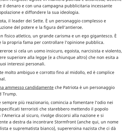
se il denaro e con una campagna pubblicitaria incessante
popolazione e diffondere la sua ideologia.
riota, il leader dei Sette. È un personaggio complesso e
zione del potere e la figura dell’antieroe.
n fisico atletico, un grande carisma e un ego gigantesco. È
e la propria fama per controllare l’opinione pubblica.
eroe si cela un uomo insicuro, egoista, narcisista e violento,
e superiore alla legge (e a chiunque altro) che non esita a
uoi interessi personali.
e molto ambiguo e corrotto fino al midollo, ed è complice
nal.
ha ammesso candidamente
che Patriota è un personaggio
ld Trump.
ne sempre più reazionario, comincia a fomentare l’odio nei
pecificati terroristi che starebbero mettendo il popolo
’America al sicuro, rivolge discorsi alla nazione e si
mente a destra da incontrare Stormfront (anche qui, un nome
lista e suprematista bianco), supereroina nazista che ci dà