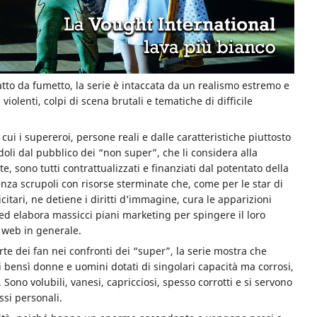
atto da fumetto, la serie è intaccata da un realismo estremo e
 violenti, colpi di scena brutali e tematiche di difficile
i i supereroi, persone reali e dalle caratteristiche piuttosto
idoli dal pubblico dei “non super”, che li considera alla
ette, sono tutti contrattualizzati e finanziati dal potentato della
nza scrupoli con risorse sterminate che, come per le star di
icitari, ne detiene i diritti d’immagine, cura le apparizioni
ed elabora massicci piani marketing per spingere il loro
l web in generale.
rte dei fan nei confronti dei “super”, la serie mostra che
i bensì donne e uomini dotati di singolari capacità ma corrosi,
. Sono volubili, vanesi, capricciosi, spesso corrotti e si servono
ssi personali.