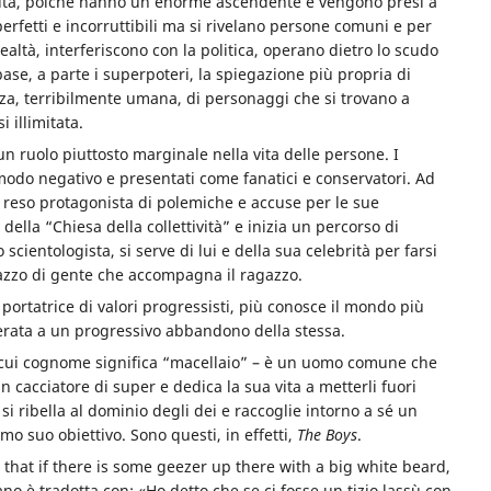
inità, poiché hanno un enorme ascendente e vengono presi a
perfetti e incorruttibili ma si rivelano persone comuni e per
realtà, interferiscono con la politica, operano dietro lo scudo
se, a parte i superpoteri, la spiegazione più propria di
nza, terribilmente umana, di personaggi che si trovano a
 illimitata.
un ruolo piuttosto marginale nella vita delle persone. I
 modo negativo e presentati come fanatici e conservatori. Ad
 reso protagonista di polemiche e accuse per le sue
o della “Chiesa della collettività” e inizia un percorso di
 scientologista, si serve di lui e della sua celebrità per farsi
odazzo di gente che accompagna il ragazzo.
 portatrice di valori progressisti, più conosce il mondo più
rata a un progressivo abbandono della stessa.
 il cui cognome significa “macellaio” – è un uomo comune che
n cacciatore di super e dedica la sua vita a metterli fuori
 ribella al dominio degli dei e raccoglie intorno a sé un
 suo obiettivo. Sono questi, in effetti,
The Boys
.
 that if there is some geezer up there with a big white beard,
no è tradotta con: «Ho detto che se ci fosse un tizio lassù con