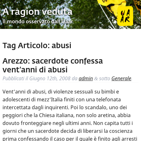
A ragion veduta
Il mondo osservato dall’Uaar
Tag Articolo:
abusi
Arezzo: sacerdote confessa
vent’anni di abusi
Pubblicati il
Giugno 12th, 2008
da
admin
sotto
Generale
.
&
Vent’anni di abusi, di violenze sessuali su bimbi e
adolescenti di mezz’Italia finiti con una telefonata
intercettata dagli inquirenti. Poi lo scandalo, uno dei
peggiori che la Chiesa italiana, non solo aretina, abbia
dovuto fronteggiare negli ultimi anni. Non capita tutti i
giorni che un sacerdote decida di liberarsi la coscienza
prima confessando il caso per il quale è finito agli arresti