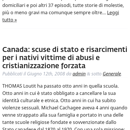
domiciliari e poi altri 37 episodi, tutte storie di molestie,
più o meno gravi ma comunque sempre oltre…
Leggi
tutto »
Canada: scuse di stato e risarcimenti
per i nativi vittime di abusi e
cristianizzazione forzata
Pubblicati il
Giugno 12th, 2008
da
admin
sotto
Generale
.
&
THOMAS Loutit ha passato otto anni in quella scuola.
Otto anni in cui è stato obbligato a cancellare la sua
identità culturale e etnica. Otto anni in cui ha subito
violenze sessuali. Michael Cachagee aveva 4 anni quando
venne strappato alla sua famiglia e portato in una delle
tante scuole religiose fondate e sovvenzionate dallo
Stato canadese dal 1870 al 1970. Con una sola missione: