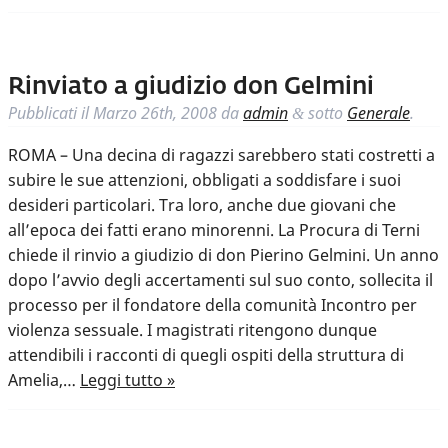
Rinviato a giudizio don Gelmini
Pubblicati il
Marzo 26th, 2008
da
admin
sotto
Generale
.
&
ROMA – Una decina di ragazzi sarebbero stati costretti a
subire le sue attenzioni, obbligati a soddisfare i suoi
desideri particolari. Tra loro, anche due giovani che
all’epoca dei fatti erano minorenni. La Procura di Terni
chiede il rinvio a giudizio di don Pierino Gelmini. Un anno
dopo l’avvio degli accertamenti sul suo conto, sollecita il
processo per il fondatore della comunità Incontro per
violenza sessuale. I magistrati ritengono dunque
attendibili i racconti di quegli ospiti della struttura di
Amelia,…
Leggi tutto »