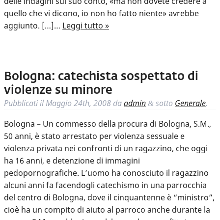
delle indagini sul suo conto, «ma non dovete credere a
quello che vi dicono, io non ho fatto niente» avrebbe
aggiunto. […]…
Leggi tutto »
Bologna: catechista sospettato di
violenze su minore
Pubblicati il
Maggio 24th, 2008
da
admin
sotto
Generale
.
&
Bologna – Un commesso della procura di Bologna, S.M.,
50 anni, è stato arrestato per violenza sessuale e
violenza privata nei confronti di un ragazzino, che oggi
ha 16 anni, e detenzione di immagini
pedopornografiche. L’uomo ha conosciuto il ragazzino
alcuni anni fa facendogli catechismo in una parrocchia
del centro di Bologna, dove il cinquantenne è “ministro”,
cioè ha un compito di aiuto al parroco anche durante la