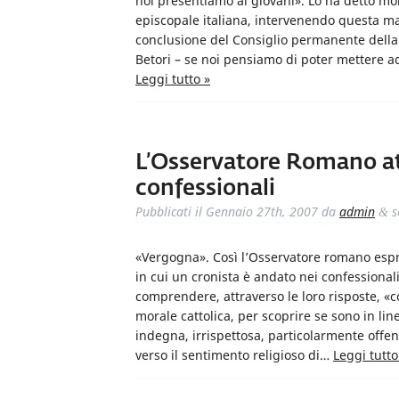
noi presentiamo ai giovani». Lo ha detto mo
episcopale italiana, intervenendo questa 
conclusione del Consiglio permanente della 
Betori – se noi pensiamo di poter mettere 
Leggi tutto »
L’Osservatore Romano att
confessionali
Pubblicati il
Gennaio 27th, 2007
da
admin
s
&
«Vergogna». Così l’Osservatore romano espri
in cui un cronista è andato nei confessional
comprendere, attraverso le loro risposte, «co
morale cattolica, per scoprire se sono in li
indegna, irrispettosa, particolarmente offens
verso il sentimento religioso di…
Leggi tutto