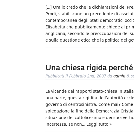
[…] Ora io credo che le dichiarazioni del P
Prodi, stabiliscano un precedente di assolut
contemporanea degli Stati democratici occid
Elisabetta che pubblicamente chiede al prim
anglicana, secondo le preoccupazioni del su
e sulla questione etica che la politica del 
Una chiesa rigida perché
Pubblicati il
Febbraio 2nd, 2007
da
admin
s
&
Le vicende dei rapporti stato-chiesa in Ital
una parte, questa rigidità dell’autorità ecc
governo di centrosinistra. Come mai? Come 
spiegazione la fine della Democrazia Cristia
situazione del cattolicesimo e dei suoi vertic
incertezza, se non…
Leggi tutto »