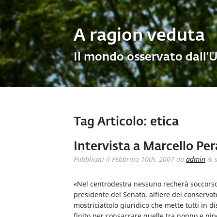
A ragion veduta
Il mondo osservato dall’
Tag Articolo:
etica
Intervista a Marcello Per
Pubblicati il
Febbraio 10th, 2007
da
admin
s
&
«Nel centrodestra nessuno recherà soccorso 
presidente del Senato, alfiere dei conservato
mostriciattolo giuridico che mette tutti in d
finito per consacrare quelle tra nonno e nipot