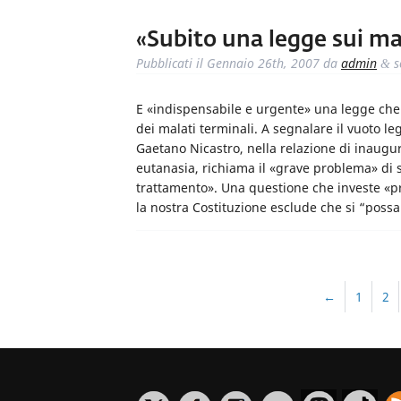
«Subito una legge sui ma
Pubblicati il
Gennaio 26th, 2007
da
admin
s
&
E «indispensabile e urgente» una legge che 
dei malati terminali. A segnalare il vuoto le
Gaetano Nicastro, nella relazione di inaugur
eutanasia, richiama il «grave problema» di s
trattamento». Una questione che investe «pr
la nostra Costituzione esclude che si “pos
←
1
2