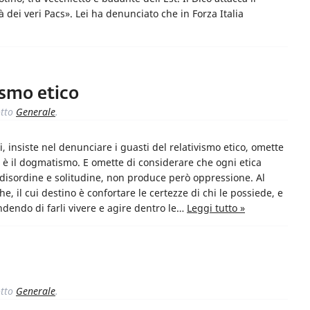
ei veri Pacs». Lei ha denunciato che in Forza Italia
vismo etico
tto
Generale
.
i, insiste nel denunciare i guasti del relativismo etico, omette
o è il dogmatismo. E omette di considerare che ogni etica
 disordine e solitudine, non produce però oppressione. Al
e, il cui destino è confortare le certezze di chi le possiede, e
endendo di farli vivere e agire dentro le…
Leggi tutto »
tto
Generale
.