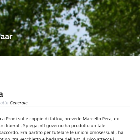
Uaar
a
otto
Generale
.
a Prodi sulle coppie di fatto», prevede Marcello Pera, ex
ri liberali. Spiega: «Il governo ha prodotto un tale
isaccordo. Era partito per tutelare le unioni omosessuali, ha
ino, tra vecchietto e badante dell’Est. Il Dico attacca il