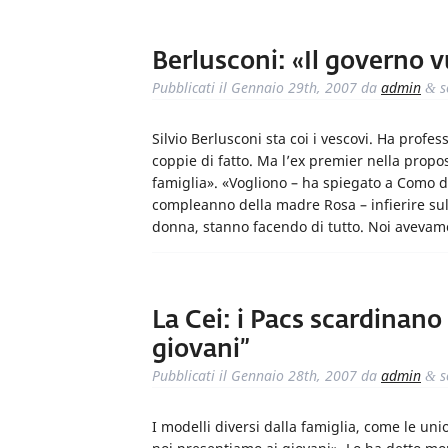
Berlusconi: «Il governo vu
Pubblicati il
Gennaio 29th, 2007
da
admin
s
&
Silvio Berlusconi sta coi i vescovi. Ha profess
coppie di fatto. Ma l’ex premier nella propos
famiglia». «Vogliono – ha spiegato a Como d
compleanno della madre Rosa – infierire su
donna, stanno facendo di tutto. Noi avevamo a
La Cei: i Pacs scardinano
giovani”
Pubblicati il
Gennaio 28th, 2007
da
admin
s
&
I modelli diversi dalla famiglia, come le union