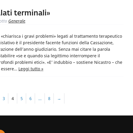
lati terminali»
otto
Generale
.
«chiarisca i gravi problemi» legati al trattamento terapeutico
gislativo è il presidente facente funzioni della Cassazione,
azione dell’anno giudiziario. Senza mai citare la parola
tabilire «se e quando sia legittimo interrompere il
ofondi problemi etici». «E’ indubbio – sostiene Nicastro – che
sa essere…
Leggi tutto »
3
4
5
6
…
8
→