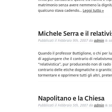
matrimonio senza avere nemmeno la dignità d
qualcuno stava cadendo…
Leggi tutto »
Michele Serra e il relati
Pubblicati il
Febbraio 9th, 2007
da
admin
so
&
Quando il professor Buttiglione, o chi per lu
di aggiungere che il contrario di relativism
“relativistica”, pur producendo non di rado
contrario delle etiche dogmatiche o granitich
tormentare e opprimere tutti gli altri, pret
Napolitano e la Chiesa
Pubblicati il
Febbraio 5th, 2007
da
admin
so
&