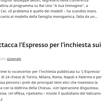
nsignor Giuseppe Betori, segretario della Conferenza
mattina al programma su Rai Uno “A Sua Immagine”, a
Cei. «Il problema è quello dei modelli – ha scandito mons.
accanto al modello della famiglia monogamica, fatta da un…
acca l’Espresso per l’inchiesta sui
otto
Generale
.
me lo «sconcerto» per l’inchiesta pubblicata su ‘L’Espresso’
i di 24 chiese di Torino, Milano, Roma, Napoli e Palermo e per
sa pensino i preti dei principali temi etici che investono la
nea con la dottrina della Chiesa». «Un’operazione disgustosa,
iva. Un’offesa, ripetiamo – insiste il quotidiano del Vaticano-
 »