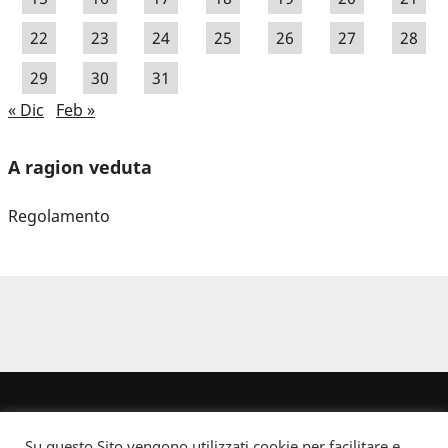
22
23
24
25
26
27
28
29
30
31
« Dic
Feb »
A ragion veduta
Regolamento
Su questo Sito vengono utilizzati cookie per facilitare e