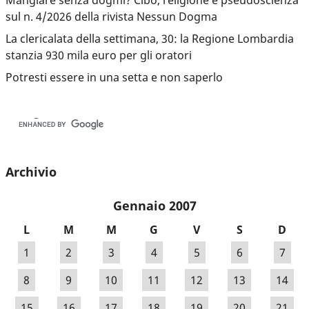
sul n. 4/2026 della rivista Nessun Dogma
La clericalata della settimana, 30: la Regione Lombardia
stanzia 930 mila euro per gli oratori
Potresti essere in una setta e non saperlo
Archivio
Gennaio 2007
L
M
M
G
V
S
D
1
2
3
4
5
6
7
8
9
10
11
12
13
14
15
16
17
18
19
20
21