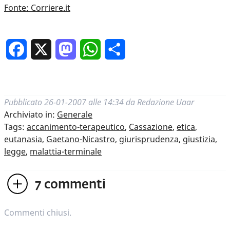
Fonte: Corriere.it
Facebook
X
Mastodon
WhatsApp
Condividi
Pubblicato
26-01-2007 alle 14:34
da
Redazione Uaar
Archiviato in:
Generale
Tags:
accanimento-terapeutico
,
Cassazione
,
etica
,
eutanasia
,
Gaetano-Nicastro
,
giurisprudenza
,
giustizia
,
legge
,
malattia-terminale
7
commenti
Commenti chiusi.