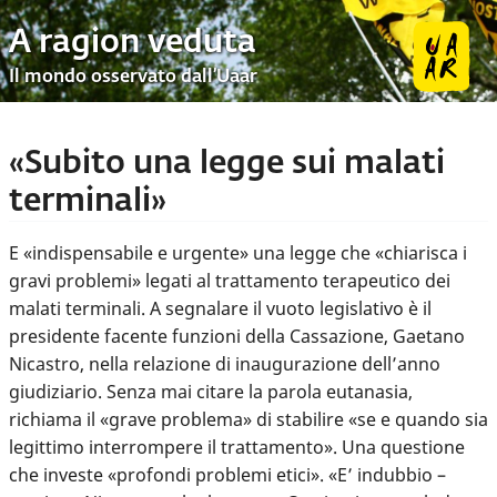
A ragion veduta
Il mondo osservato dall’Uaar
«Subito una legge sui malati
terminali»
E «indispensabile e urgente» una legge che «chiarisca i
gravi problemi» legati al trattamento terapeutico dei
malati terminali. A segnalare il vuoto legislativo è il
presidente facente funzioni della Cassazione, Gaetano
Nicastro, nella relazione di inaugurazione dell’anno
giudiziario. Senza mai citare la parola eutanasia,
richiama il «grave problema» di stabilire «se e quando sia
legittimo interrompere il trattamento». Una questione
che investe «profondi problemi etici». «E’ indubbio –