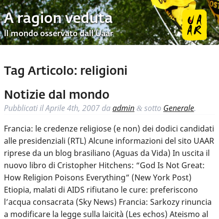
A ragion veduta
Il mondo osservato dall’Uaar
Tag Articolo:
religioni
Notizie dal mondo
Pubblicati il
Aprile 4th, 2007
da
admin
sotto
Generale
.
&
Francia: le credenze religiose (e non) dei dodici candidati
alle presidenziali (RTL) Alcune informazioni del sito UAAR
riprese da un blog brasiliano (Aguas da Vida) In uscita il
nuovo libro di Cristopher Hitchens: “God Is Not Great:
How Religion Poisons Everything” (New York Post)
Etiopia, malati di AIDS rifiutano le cure: preferiscono
l’acqua consacrata (Sky News) Francia: Sarkozy rinuncia
a modificare la legge sulla laicità (Les echos) Ateismo al