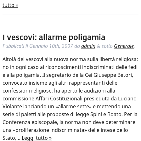
tutto »
I vescovi: allarme poligamia
Pubblicati il
Gennaio 10th, 2007
da
admin
sotto
Generale
.
&
Altolà dei vescovi alla nuova norma sulla libertà religiosa:
no in ogni caso ai riconoscimenti indiscriminati delle fedi
e alla poligamia. Il segretario della Cei Giuseppe Betori,
convocato insieme agli altri rappresentanti delle
confessioni religiose, ha aperto le audizioni alla
commissione Affari Costituzionali presieduta da Luciano
Violante lanciando un «allarme sette» e mettendo una
serie di paletti alle proposte di legge Spini e Boato. Per la
Conferenza episcopale, la norma non deve determinare
una «proliferazione indiscriminata» delle intese dello
Stato,…
Leggi tutto »