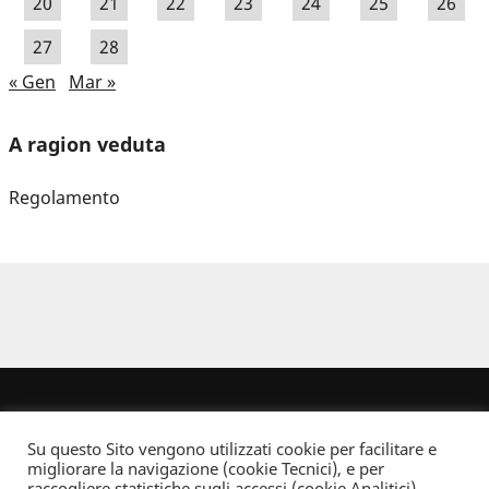
20
21
22
23
24
25
26
27
28
« Gen
Mar »
A ragion veduta
Regolamento
Su questo Sito vengono utilizzati cookie per facilitare e
migliorare la navigazione (cookie Tecnici), e per
raccogliere statistiche sugli accessi (cookie Analitici).