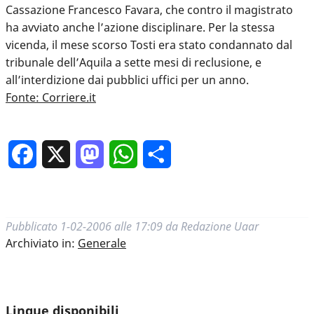
Cassazione Francesco Favara, che contro il magistrato
ha avviato anche l’azione disciplinare. Per la stessa
vicenda, il mese scorso Tosti era stato condannato dal
tribunale dell’Aquila a sette mesi di reclusione, e
all’interdizione dai pubblici uffici per un anno.
Fonte: Corriere.it
Facebook
X
Mastodon
WhatsApp
Condividi
Pubblicato
1-02-2006 alle 17:09
da
Redazione Uaar
Archiviato in:
Generale
Lingue disponibili