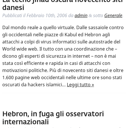
La tecno jihad oscura novecento siti
danesi
Pubblicati il
Febbraio 10th, 2006
da
admin
sotto
Generale
.
&
Dal mondo reale a quello virtuale. Dalle sassaiole contro
gli occidentali nelle piazze di Kabul ed Hebron agli
attacchi a colpi di virus informatici sulle autostrade del
World wide web. Il tutto con una coordinazione che –
dicono gli esperti di sicurezza in internet – non è mai
stata così efficiente e rapida in casi di attacchi con
motivazioni politiche. Più di novecento siti danesi e oltre
1.600 pagine web occidentali nelle ultime ore sono stati
oscurati da hackers islamici…
Leggi tutto »
Hebron, in fuga gli osservatori
internazionali