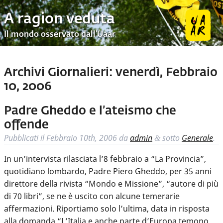
A ragion veduta
Il mondo osservato dall’Uaar
Archivi Giornalieri:
venerdì, Febbraio
10, 2006
Padre Gheddo e l’ateismo che
offende
Pubblicati il
Febbraio 10th, 2006
da
admin
sotto
Generale
.
&
In un’intervista rilasciata l’8 febbraio a “La Provincia”,
quotidiano lombardo, Padre Piero Gheddo, per 35 anni
direttore della rivista “Mondo e Missione”, “autore di più
di 70 libri”, se ne è uscito con alcune temerarie
affermazioni. Riportiamo solo l’ultima, data in risposta
alla domanda “L’Italia e anche parte d’Europa temono