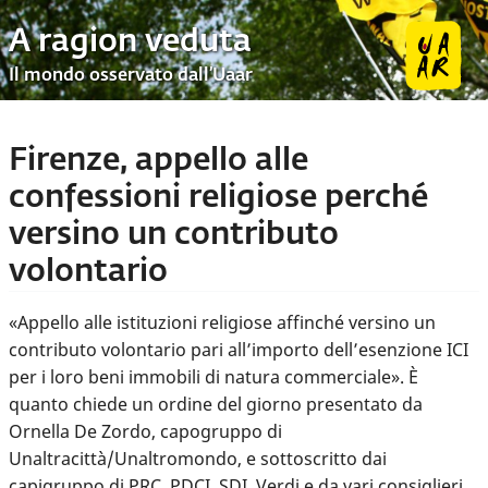
A ragion veduta
Il mondo osservato dall’Uaar
Firenze, appello alle
confessioni religiose perché
versino un contributo
volontario
«Appello alle istituzioni religiose affinché versino un
contributo volontario pari all’importo dell’esenzione ICI
per i loro beni immobili di natura commerciale». È
quanto chiede un ordine del giorno presentato da
Ornella De Zordo, capogruppo di
Unaltracittà/Unaltromondo, e sottoscritto dai
capigruppo di PRC, PDCI, SDI, Verdi e da vari consiglieri