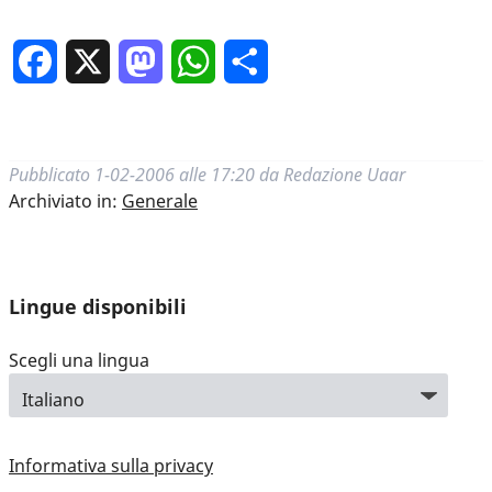
Facebook
X
Mastodon
WhatsApp
Condividi
Pubblicato
1-02-2006 alle 17:20
da
Redazione Uaar
Archiviato in:
Generale
Lingue disponibili
Scegli una lingua
Informativa sulla privacy