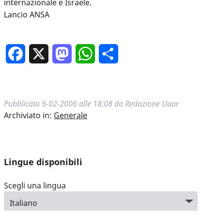
internazionale e Israele.
Lancio ANSA
Facebook
X
Mastodon
WhatsApp
Condividi
Pubblicato
9-02-2006 alle 18:08
da
Redazione Uaar
Archiviato in:
Generale
Lingue disponibili
Scegli una lingua