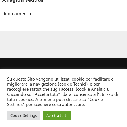
Regolamento
Su questo Sito vengono utilizzati cookie per facilitare e
migliorare la navigazione (cookie Tecnici), e per
raccogliere statistiche sugli accessi (cookie Analitici).
Cliccando su “Accetta tutti”, darai consenso all'utilizzo di
Dove non indicato altrimenti quest’opera è distribuita con Licenza
tutti i cookies. Altrimenti puoi cliccare su "Cookie
Creative Commons Attribuzione - Non commerciale - Non opere derivate 2.5 Italia
Settings" per scegliere cosa autorizzare.
Informativa sulla privacy
Cookie Settings
Accetta tutti