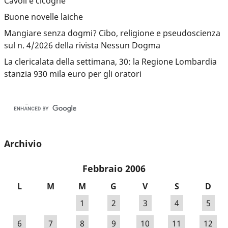
Cavoli e cicogne
Buone novelle laiche
Mangiare senza dogmi? Cibo, religione e pseudoscienza
sul n. 4/2026 della rivista Nessun Dogma
La clericalata della settimana, 30: la Regione Lombardia
stanzia 930 mila euro per gli oratori
Archivio
Febbraio 2006
L
M
M
G
V
S
D
1
2
3
4
5
6
7
8
9
10
11
12