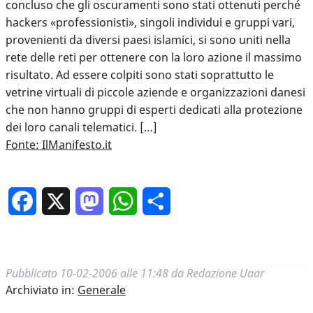
concluso che gli oscuramenti sono stati ottenuti perché
hackers «professionisti», singoli individui e gruppi vari,
provenienti da diversi paesi islamici, si sono uniti nella
rete delle reti per ottenere con la loro azione il massimo
risultato. Ad essere colpiti sono stati soprattutto le
vetrine virtuali di piccole aziende e organizzazioni danesi
che non hanno gruppi di esperti dedicati alla protezione
dei loro canali telematici. […]
Fonte: IlManifesto.it
Facebook
X
Mastodon
WhatsApp
Condividi
Pubblicato
10-02-2006 alle 11:48
da
Redazione Uaar
Archiviato in:
Generale