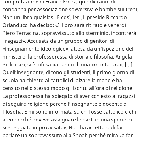
con prefazione di Franco Freda, quindici anni di
condanna per associazione sovversiva e bombe sui treni.
Non un libro qualsiasi. E così, ieri, il preside Riccardo
Orlanducci ha deciso: «Il libro sarà ritirato e venerdì
Piero Terracina, sopravvissuto allo sterminio, incontrerà
i ragazzi». Accusata da un gruppo di genitori di
«insegnamento ideologico», attesa da un’ispezione del
ministero, la professoressa di storia e filosofia, Angela
Pellicciari, si è difesa parlando di una «montatura». […]
Quell’insegnante, dicono gli studenti, il primo giorno di
scuola ha chiesto ai cattolici di alzare la mano e ha
censito nello stesso modo gli iscritti all’ora di religione.
La professoressa ha spiegato di aver «chiesto ai ragazzi
di seguire religione perché l’insegnante è docente di
filosofia. E mi sono informata su chi fosse cattolico e chi
ateo perché dovevo assegnare le parti in una specie di
sceneggiata improvvisata». Non ha accettato di far
parlare un sopravvissuto alla Shoah perché mira «a far