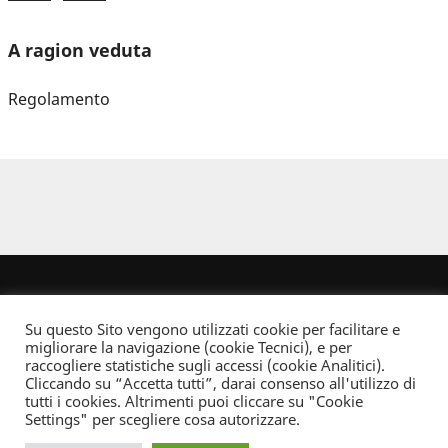
A ragion veduta
Regolamento
Su questo Sito vengono utilizzati cookie per facilitare e
migliorare la navigazione (cookie Tecnici), e per
raccogliere statistiche sugli accessi (cookie Analitici).
Cliccando su “Accetta tutti”, darai consenso all'utilizzo di
Dove non indicato altrimenti quest’opera è distribuita con Licenza
tutti i cookies. Altrimenti puoi cliccare su "Cookie
Creative Commons Attribuzione - Non commerciale - Non opere derivate 2.5 Italia
Settings" per scegliere cosa autorizzare.