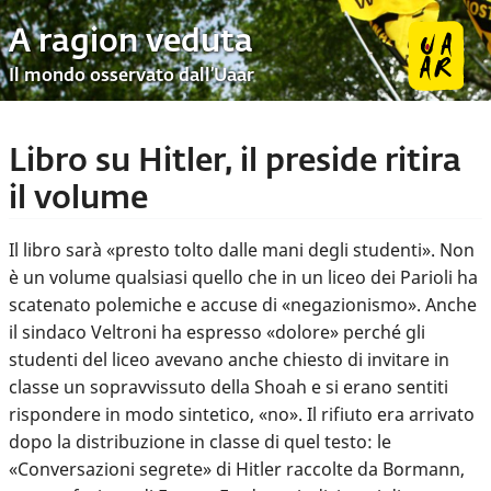
A ragion veduta
Il mondo osservato dall’Uaar
Libro su Hitler, il preside ritira
il volume
Il libro sarà «presto tolto dalle mani degli studenti». Non
è un volume qualsiasi quello che in un liceo dei Parioli ha
scatenato polemiche e accuse di «negazionismo». Anche
il sindaco Veltroni ha espresso «dolore» perché gli
studenti del liceo avevano anche chiesto di invitare in
classe un sopravvissuto della Shoah e si erano sentiti
rispondere in modo sintetico, «no». Il rifiuto era arrivato
dopo la distribuzione in classe di quel testo: le
«Conversazioni segrete» di Hitler raccolte da Bormann,