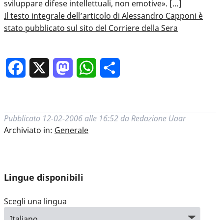
sviluppare difese intellettuali, non emotive». […]
Il testo integrale dell’articolo di Alessandro Capponi è
stato pubblicato sul sito del Corriere della Sera
Facebook
X
Mastodon
WhatsApp
Condividi
Pubblicato
12-02-2006 alle 16:52
da
Redazione Uaar
Archiviato in:
Generale
Lingue disponibili
Scegli una lingua