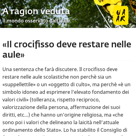
A ragion veduta
Il mondo osservato dall’Uaar
«Il crocifisso deve restare nelle
aule»
Una sentenza che farà discutere. Il crocifisso deve
restare nelle aule scolastiche non perchè sia un
«suppellettile» o un «oggetto di culto», ma perchè «è un
simbolo idoneo ad esprimere l’elevato fondamento dei
valori civili» (tolleranza, rispetto reciproco,
valorizzazione della persona, affermazione dei suoi
diritti, etc…) che hanno un’origine religiosa, ma «che
sono poi i valori che delineano la laicità nell’attuale
ordinamento dello Stato». Lo ha stabilito il Consiglio di