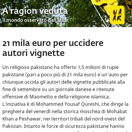
A ragion veduta
Il mondo osservato dall’Uaar
21 mila euro per uccidere
autori vignette
Un religioso pakistano ha offerto 1,5 milioni di rupie
pakistane (pari a poco più di 21 mila euro) e un’auto per
chiunque uccida gli autori delle vignette pubblicate alla
fine di settembre su un giornale danese e ritenute
offensive di Maometto e della religione islamica.
L’iniziativa è di Mohammed Yousaf Qureshi, che dirige la
preghiera del venerdì nella storica moschea di Mohabat
Khan a Peshawar, nei territori tribali del nord-ovest del
Pakistan. Intanto le forze di sicurezza pakistane hanno