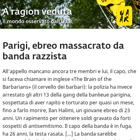
A ragion veduta
Il mondo osservato dall’Uaar
Parigi, ebreo massacrato da
banda razzista
All’appello mancano ancora tre membri e lui, il capo, che
si faceva chiamare in inglese «The Brain of the
Barbarians» (il cervello dei barbari): la polizia ha invece
arrestato gli altri 13 della gang della banlieue parigina,
sospettata di aver rapito e torturato per quasi un mese,
fino a farlo morire, Ilan Halimi, un giovane ebreo di 23
anni. Un rapimento per ottenere soldi gravato da forti
sospetti di antisemitismo. Il capo della banda è in fuga,
ha 26 anni, la testa rasata. […] La banda sarebbe