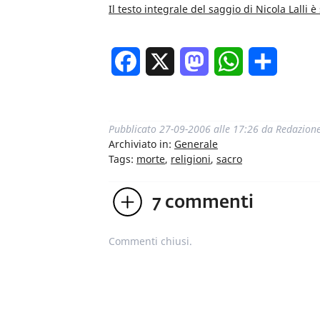
Il testo integrale del saggio di Nicola Lalli è
Facebook
X
Mastodon
WhatsApp
Condivi
Pubblicato
27-09-2006 alle 17:26
da
Redazion
Archiviato in:
Generale
Tags:
morte
,
religioni
,
sacro
7
commenti
Commenti chiusi.