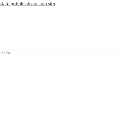
 stato pubblicato sul suo sito
di
e Uaar