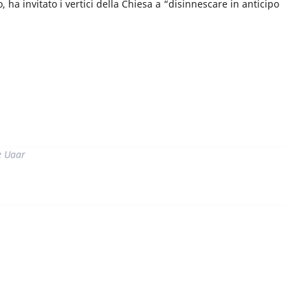
 ha invitato i vertici della Chiesa a “disinnescare in anticipo
di
e Uaar