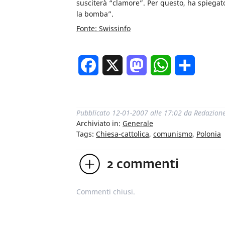
susciterà “clamore”. Per questo, ha spiegato,
la bomba”.
Fonte: Swissinfo
Facebook
X
Mastodon
WhatsApp
Condivi
Pubblicato
12-01-2007 alle 17:02
da
Redazion
Archiviato in:
Generale
Tags:
Chiesa-cattolica
,
comunismo
,
Polonia
2
commenti
Commenti chiusi.