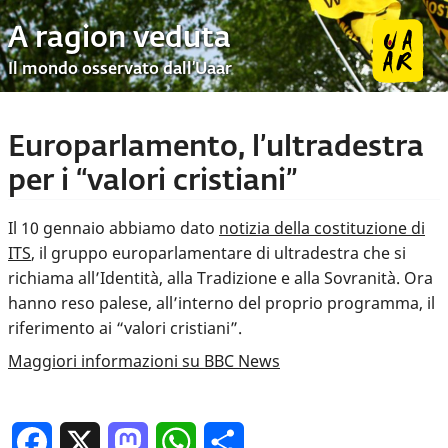
A ragion veduta
Il mondo osservato dall’Uaar
Europarlamento, l’ultradestra
per i “valori cristiani”
Il 10 gennaio abbiamo dato
notizia della costituzione di
ITS
, il gruppo europarlamentare di ultradestra che si
richiama all’Identità, alla Tradizione e alla Sovranità. Ora
hanno reso palese, all’interno del proprio programma, il
riferimento ai “valori cristiani”.
Maggiori informazioni su BBC News
Facebook
X
Mastodon
WhatsApp
Condividi