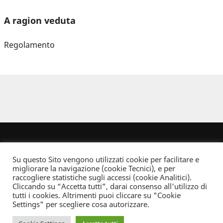
A ragion veduta
Regolamento
Su questo Sito vengono utilizzati cookie per facilitare e
migliorare la navigazione (cookie Tecnici), e per
raccogliere statistiche sugli accessi (cookie Analitici).
Cliccando su “Accetta tutti”, darai consenso all'utilizzo di
Dove non indicato altrimenti quest’opera è distribuita con Licenza
tutti i cookies. Altrimenti puoi cliccare su "Cookie
Creative Commons Attribuzione - Non commerciale - Non opere derivate 2.5 Italia
Settings" per scegliere cosa autorizzare.
Informativa sulla privacy