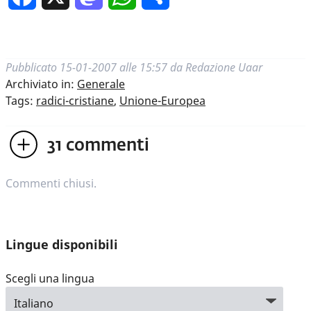
Pubblicato
15-01-2007 alle 15:57
da
Redazione Uaar
Archiviato in:
Generale
Tags:
radici-cristiane
,
Unione-Europea
31
commenti
Commenti chiusi.
Lingue disponibili
Scegli una lingua