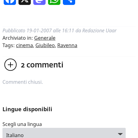
Pubblicato
19-01-2007 alle 16:11
da
Redazione Uaar
Archiviato in:
Generale
Tags:
cinema
,
Giubileo
,
Ravenna
2
commenti
Commenti chiusi.
Lingue disponibili
Scegli una lingua