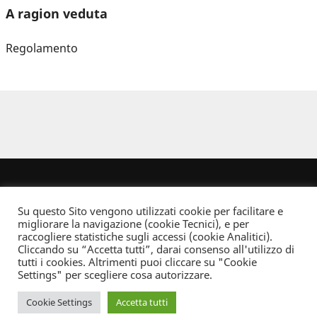
A ragion veduta
Regolamento
Su questo Sito vengono utilizzati cookie per facilitare e
migliorare la navigazione (cookie Tecnici), e per
raccogliere statistiche sugli accessi (cookie Analitici).
Cliccando su “Accetta tutti”, darai consenso all'utilizzo di
Dove non indicato altrimenti quest’opera è distribuita con Licenza
tutti i cookies. Altrimenti puoi cliccare su "Cookie
Creative Commons Attribuzione - Non commerciale - Non opere derivate 2.5 Italia
Settings" per scegliere cosa autorizzare.
Informativa sulla privacy
Cookie Settings
Accetta tutti