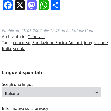
Facebook
X
Mastodon
WhatsApp
Condividi
Pubblicato
25-01-2007 alle 12:48
da
Redazione Uaar
Archiviato in:
Generale
Tags:
concorso
,
Fondazione-Enrica-Amiotti
,
integrazione
,
Italia
,
scuola
Lingue disponibili
Scegli una lingua
Informativa sulla privacy