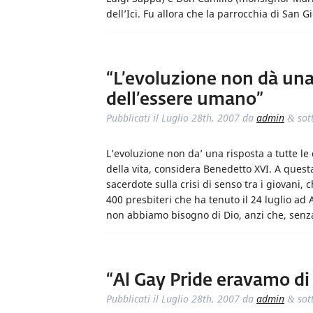
dell’Ici. Fu allora che la parrocchia di San
“L’evoluzione non dà una
dell’essere umano”
Pubblicati il
Luglio 28th, 2007
da
admin
sot
&
L’evoluzione non da’ una risposta a tutte l
della vita, considera Benedetto XVI. A ques
sacerdote sulla crisi di senso tra i giovani, c
400 presbiteri che ha tenuto il 24 luglio a
non abbiamo bisogno di Dio, anzi che, sen
“Al Gay Pride eravamo di
Pubblicati il
Luglio 28th, 2007
da
admin
sot
&