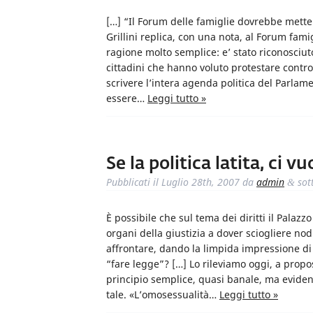
[…] “Il Forum delle famiglie dovrebbe metter
Grillini replica, con una nota, al Forum fami
ragione molto semplice: e’ stato riconosc
cittadini che hanno voluto protestare contro
scrivere l’intera agenda politica del Parlame
essere…
Leggi tutto »
Se la politica latita, ci v
Pubblicati il
Luglio 28th, 2007
da
admin
sot
&
È possibile che sul tema dei diritti il Pala
organi della giustizia a dover sciogliere nod
affrontare, dando la limpida impressione di 
“fare legge”? […] Lo rileviamo oggi, a prop
principio semplice, quasi banale, ma evide
tale. «L’omosessualità…
Leggi tutto »