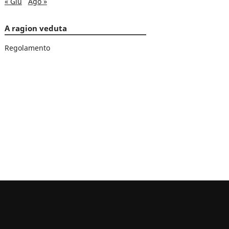
« Giu
Ago »
A ragion veduta
Regolamento