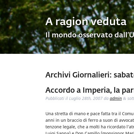
A ragion veduta
Il mondo osservato dall’
Archivi Giornalieri:
sabato
Accordo a Imperia, la par
Pubblicati il
Luglio 28th, 2007
da
admin
sot
&
Una stretta di mano e pace fatta tra il Comu
anni in un braccio di ferro a suon di avvocati
tenzone legale, che a molti ha ricordato l’a
Luigi Sappa) e Don Camillo (monsignor Mario