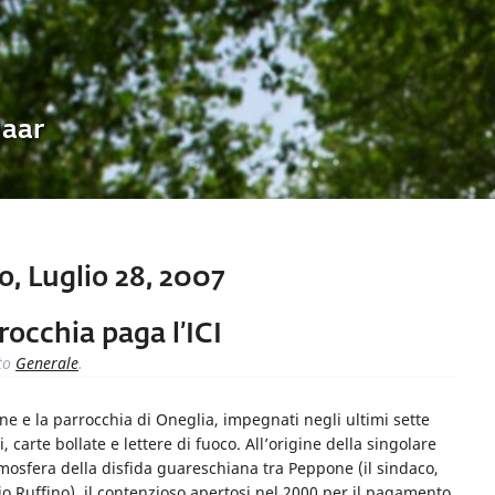
Uaar
, Luglio 28, 2007
rocchia paga l’ICI
to
Generale
.
ne e la parrocchia di Oneglia, impegnati negli ultimi sette
, carte bollate e lettere di fuoco. All’origine della singolare
tmosfera della disfida guareschiana tra Peppone (il sindaco,
 Ruffino), il contenzioso apertosi nel 2000 per il pagamento