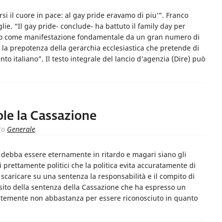
si il cuore in pace: al gay pride eravamo di piu’”. Franco
glie. “Il gay pride- conclude- ha battuto il family day per
iuto come manifestazione fondamentale da un gran numero di
 la prepotenza della gerarchia ecclesiastica che pretende di
nto italiano”. Il testo integrale del lancio d’agenzia (Dire) può
uole la Cassazione
to
Generale
.
zzo debba essere eternamente in ritardo e magari siano gli
i prettamente politici che la politica evita accuratamente di
scaricare su una sentenza la responsabilità e il compito di
osito della sentenza della Cassazione che ha espresso un
ntemente non abbastanza per essere riconosciuto in quanto