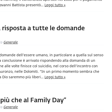
 Giovanni Battista presentò…
Leggi tutto »
 risposta a tutte le domande
to
Generale
.
e domande dell’essere umano, in particolare a quella sul senso
ta conclusione è arrivato rispondendo alla domanda di un
he alle volte finisce col suicidio, nel corso dell’incontro con
d Auronzo, nelle Dolomiti. “In un primo momento sembra che
za Dio saremmo più liberi…
Leggi tutto »
 più che al Family Day”
to
Generale
.